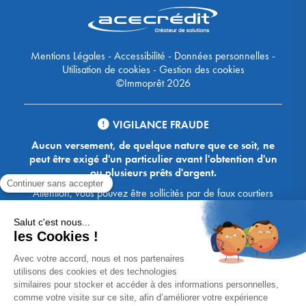
Mentions Légales
-
Accessibilité
-
Données personnelles
-
Utilisation de cookies
-
Gestion des cookies
©Immoprêt 2026
VIGILANCE FRAUDE
Aucun versement, de quelque nature que ce soit, ne
peut être exigé d'un particulier avant l'obtention d'un
ou plusieurs prêts d'argent.
Attention, vous pouvez être sollicités par de faux courtiers
Ace Crédit / Immoprêt, qui vous proposent de bénéficier de
crédits, en vous demandant de transmettre des documents,
des fonds, des coordonnées bancaires, etc. Soyez vigilants :
Immoprêt ne demande jamais à ses clients de virer sur ses
comptes des sommes prêtées par les banques, à l'exception
des honoraires des agences. Les courtiers Ace Crédit /
Immoprêt vous écrivent toujours d'une adresse mail
xxxx@acecredit.fr ou xxxx@immopret.fr.