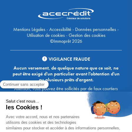
Mentions Légales
-
Accessibilité
-
Données personnelles
-
Utilisation de cookies
-
Gestion des cookies
©Immoprêt 2026
VIGILANCE FRAUDE
Aucun versement, de quelque nature que ce soit, ne
peut être exigé d'un particulier avant l'obtention d'un
ou plusieurs prêts d'argent.
Attention, vous pouvez être sollicités par de faux courtiers
Ace Crédit / Immoprêt, qui vous proposent de bénéficier de
crédits, en vous demandant de transmettre des documents,
des fonds, des coordonnées bancaires, etc. Soyez vigilants :
Immoprêt ne demande jamais à ses clients de virer sur ses
comptes des sommes prêtées par les banques, à l'exception
des honoraires des agences. Les courtiers Ace Crédit /
Immoprêt vous écrivent toujours d'une adresse mail