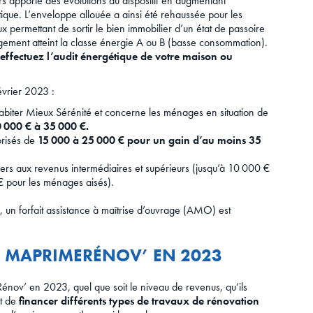
rs apporté des évolutions au dispositif en augmentant
que. L’enveloppe allouée a ainsi été rehaussée pour les
x permettant de sortir le bien immobilier d’un état de passoire
ement atteint la classe énergie A ou B (basse consommation).
 effectuez l’audit énergétique de votre maison ou
évrier 2023 :
iter Mieux Sérénité et concerne les ménages en situation de
 000 € à 35 000 €.
orisés de
15 000 à 25 000 € pour un gain d’au moins 35
ers aux revenus intermédiaires et supérieurs (jusqu’à 10 000 €
€ pour les ménages aisés).
 un forfait assistance à maîtrise d’ouvrage (AMO) est
TÉ MAPRIMERÉNOV’ EN 2023
énov’ en 2023, quel que soit le niveau de revenus, qu’ils
et de
financer différents types de travaux de rénovation