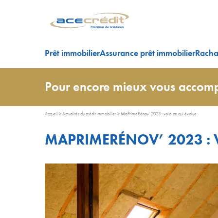
Prêt immobilier
Assurance prêt immobilier
Rachat
Pour encore mieux vous accomp
Accueil
>
Actualités du crédit immobilier
>
MaPrimeRénov’ 2023 : voici ce qui évolue
MAPRIMERÉNOV’ 2023 : V