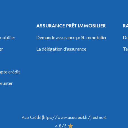
ASSURANCE PRÊT IMMOBILIER
R
mobilier
Demande assurance prêt immobilier
De
er
La délégation d'assurance
Ta
pte crédit
prunter
Ace Crédit
(
https://www.acecredit.fr/
) est noté
4.8
/
5