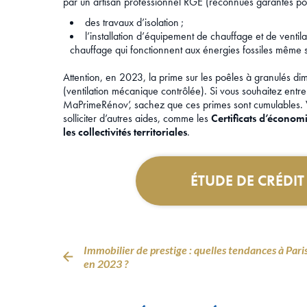
par un artisan professionnel RGE (reconnues garantes pou
des travaux d’isolation ;
l’installation d’équipement de chauffage et de venti
chauffage qui fonctionnent aux énergies fossiles même s’
Attention, en 2023, la prime sur les poêles à granulés d
(ventilation mécanique contrôlée). Si vous souhaitez entr
MaPrimeRénov’, sachez que ces primes sont cumulables. V
solliciter d’autres aides, comme les
Certificats d’économ
les collectivités territoriales
.
ÉTUDE DE CRÉDI
Immobilier de prestige : quelles tendances à Pari
en 2023 ?