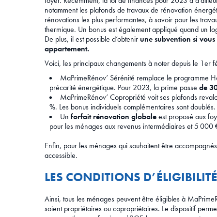
foyer. Récemment, la loi de finances pour 2023 a d’ailleu
notamment les plafonds de travaux de rénovation énergéti
rénovations les plus performantes, à savoir pour les travau
thermique. Un bonus est également appliqué quand un log
De plus, il est possible d’obtenir
une subvention si vous
appartement.
Voici, les principaux changements à noter depuis le 1er f
MaPrimeRénov’ Sérénité remplace le programme Hab
précarité énergétique. Pour 2023, la prime passe
de 30
MaPrimeRénov’ Copropriété voit ses plafonds reval
%
. Les bonus individuels complémentaires sont doublés.
Un
forfait rénovation globale
est proposé aux foy
pour les ménages aux revenus intermédiaires et 5 000 
Enfin, pour les ménages qui souhaitent être accompagnés,
accessible.
LES CONDITIONS D’ÉLIGIBILI
Ainsi, tous les ménages peuvent être éligibles à MaPrimeR
soient propriétaires ou copropriétaires. Le dispositif perm