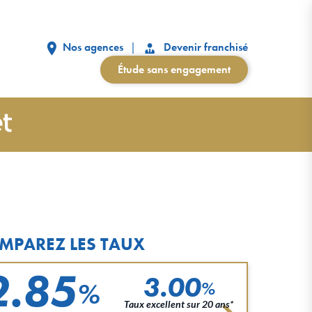
Nos agences
Devenir franchisé
Étude sans engagement
MPAREZ LES TAUX
2.85
3.00
%
%
Taux excellent sur 20 ans*