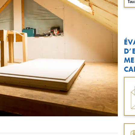
Taux
ÉV
D’
ME
CA