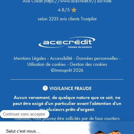
Ace Crédit
(
https://www.acecredit.fr/
) est noté
4.8
/
5
selon
2233
avis clients Trustpilot
Mentions Légales
-
Accessibilité
-
Données personnelles
-
Utilisation de cookies
-
Gestion des cookies
©Immoprêt 2026
VIGILANCE FRAUDE
Aucun versement, de quelque nature que ce soit, ne
peut être exigé d'un particulier avant l'obtention d'un
ou plusieurs prêts d'argent.
Attention, vous pouvez être sollicités par de faux courtiers
Ace Crédit / Immoprêt, qui vous proposent de bénéficier de
crédits, en vous demandant de transmettre des documents,