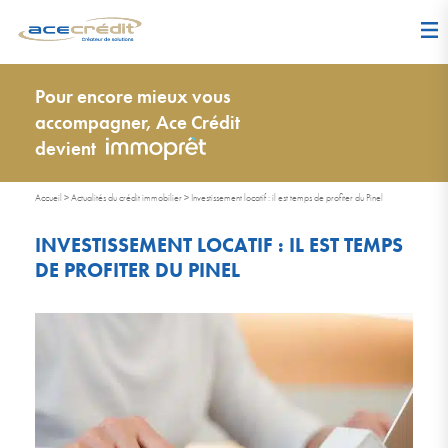
Pour encore mieux vous
accompagner, Ace Crédit
devient
Accueil
>
Actualités du crédit immobilier
>
Investissement locatif : il est temps de profiter du Pinel
INVESTISSEMENT LOCATIF : IL EST TEMPS
DE PROFITER DU PINEL