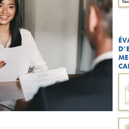
Taux
ÉV
D’
ME
CA