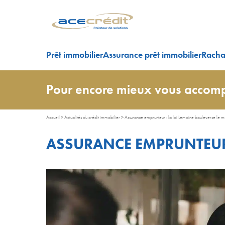
Prêt immobilier
Assurance prêt immobilier
Rachat
Pour encore mieux vous accomp
Accueil
>
Actualités du crédit immobilier
>
Assurance emprunteur : la loi Lemoine bouleverse le 
ASSURANCE EMPRUNTEUR 