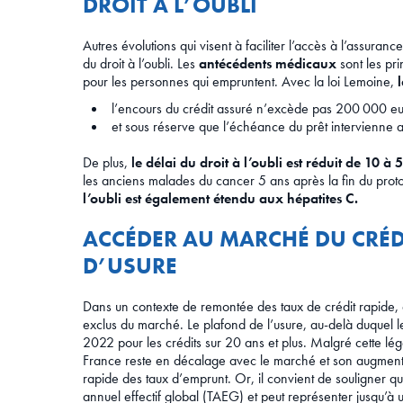
DROIT À L’OUBLI
Autres évolutions qui visent à faciliter l’accès à l’assuran
du droit à l’oubli. Les
antécédents médicaux
sont les pr
pour les personnes qui empruntent. Avec la loi Lemoine,
l’encours du crédit assuré n’excède pas 200 000 eu
et sous réserve que l’échéance du prêt intervienne a
De plus,
le délai du droit à l’oubli est réduit de 10 à 
les anciens malades du cancer 5 ans après la fin du prot
l’oubli est également étendu aux hépatites C.
ACCÉDER AU MARCHÉ DU CRÉDI
D’USURE
Dans un contexte de remontée des taux de crédit rapide, d
exclus du marché. Le plafond de l’usure, au-delà duquel le
2022 pour les crédits sur 20 ans et plus. Malgré cette lé
France reste en décalage avec le marché et son augmenta
rapide des taux d’emprunt. Or, il convient de souligner q
annuel effectif global (TAEG) et peut représenter jusqu’à un 