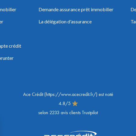
mobilier
Demande assurance prêt immobilier
De
er
La délégation d'assurance
Ta
pte crédit
prunter
Ace Crédit
(
https://www.acecredit.fr/
) est noté
4.8
/
5
selon
2233
avis clients Trustpilot