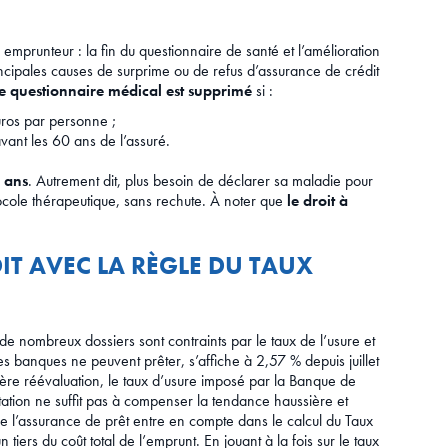
ce emprunteur : la fin du questionnaire de santé et l’amélioration
incipales causes de surprime ou de refus d’assurance de crédit
le questionnaire médical est supprimé
si :
ros par personne ;
vant les 60 ans de l’assuré.
5 ans
. Autrement dit, plus besoin de déclarer sa maladie pour
ocole thérapeutique, sans rechute. À noter que
le droit à
T AVEC LA RÈGLE DU TAUX
e nombreux dossiers sont contraints par le taux de l’usure et
s banques ne peuvent prêter, s’affiche à 2,57 % depuis juillet
gère réévaluation, le taux d’usure imposé par la Banque de
tion ne suffit pas à compenser la tendance haussière et
ue l’assurance de prêt entre en compte dans le calcul du Taux
tiers du coût total de l’emprunt. En jouant à la fois sur le taux