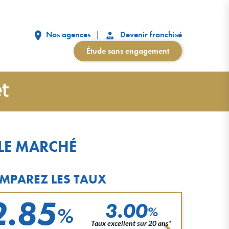
Nos agences
Devenir franchisé
Étude sans engagement
 LE MARCHÉ
MPAREZ LES TAUX
2.85
3.00
%
%
Taux excellent sur 20 ans*