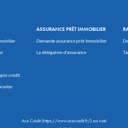
ASSURANCE PRÊT IMMOBILIER
R
mobilier
Demande assurance prêt immobilier
De
er
La délégation d'assurance
Ta
pte crédit
prunter
Ace Crédit
(
https://www.acecredit.fr/
) est noté