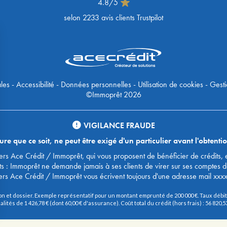
4.8
/
5
selon
2233
avis clients Trustpilot
les
-
Accessibilité
-
Données personnelles
-
Utilisation de cookies
-
Gesti
©Immoprêt 2026
VIGILANCE FRAUDE
 que ce soit, ne peut être exigé d'un particulier avant l'obtentio
urtiers Ace Crédit / Immoprêt, qui vous proposent de bénéficier de crédit
ts : Immoprêt ne demande jamais à ses clients de virer sur ses comptes 
ers Ace Crédit / Immoprêt vous écrivent toujours d'une adresse mail xxx
on et dossier. Exemple représentatif pour un montant emprunté de 200 000 €. Taux débite
és de 1 426,78 € (dont 60,00 € d'assurance). Coût total du crédit (hors frais) : 56 820,53 €