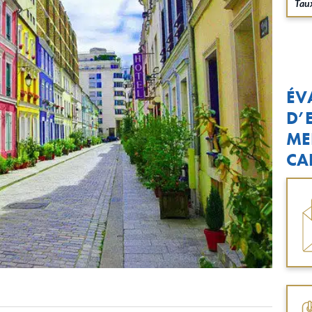
Taux
ÉV
D’
ME
CA