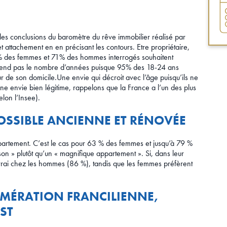
t les conclusions du baromètre du rêve immobilier réalisé par
t attachement en en précisant les contours. Etre propriétaire,
76% des femmes et 71% des hommes interrogés souhaitent
’attend pas le nombre d’années puisque 95% des 18-24 ans
r de son domicile.Une envie qui décroit avec l’âge puisqu’ils ne
e envie bien légitime, rappelons que la France a l’un des plus
lon l’Insee).
OSSIBLE ANCIENNE ET RÉNOVÉE
partement. C’est le cas pour 63 % des femmes et jusqu’à 79 %
on » plutôt qu’un « magnifique appartement ». Si, dans leur
t vrai chez les hommes (86 %), tandis que les femmes préfèrent
MÉRATION FRANCILIENNE,
ST