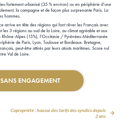
 lieu fortement urbanisé (35 % environ) ou en périphérie d’une
’isolement, la campagne et de façon plus surprenante Paris. La
des hommes.
nce arrive en tête des régions qui font rêver les Français avec
t les 3 régions au sud de la Loire, au climat agréable et aux
e Rhône-Alpes (15%), l’Occitanie / Pyrénées-Méditerranée
ériphérie de Paris, Lyon, Toulouse et Bordeaux. Bretagne,
ais, peut-être attirés par leurs atouts maritimes. Score nul
tre Val de Loire.
T SANS ENGAGEMENT
Copropriété : hausse des tarifs des syndics depuis
2 ans