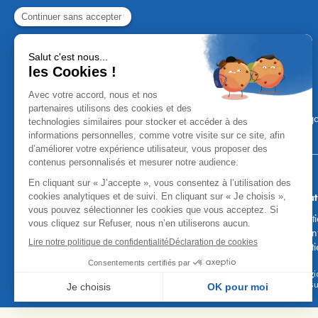
Mentions Léga
Aucun versement, de quelque nature
Attention, vous pouvez être sollicités par de faux co
fonds, des coordonnées bancaires, etc. Soyez vigilan
honoraires des agences. Les courti
* Taux fixe national hors assurance, pouvant varier selon votre régi
emprunteur de 0,36%) sur 15 ans. 180 mensualit