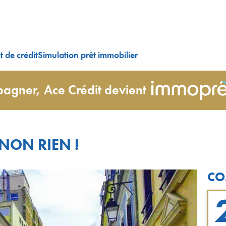
 de crédit
Simulation prêt immobilier
agner, Ace Crédit devient
NON RIEN !
CO