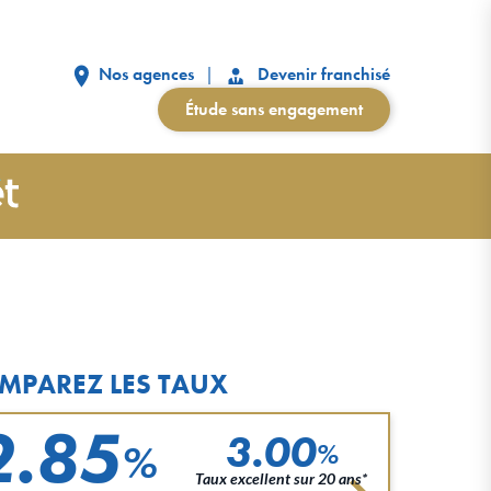
Nos agences
Devenir franchisé
Étude sans engagement
MPAREZ LES TAUX
2.85
3.00
%
%
Taux excellent sur 20 ans*