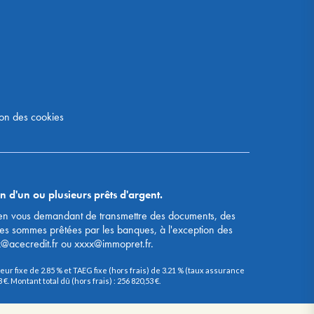
on des cookies
n d'un ou plusieurs prêts d'argent.
s, en vous demandant de transmettre des documents, des
des sommes prêtées par les banques, à l'exception des
x@acecredit.fr ou xxxx@immopret.fr.
ur fixe de 2.85 % et TAEG fixe (hors frais) de 3.21 % (taux assurance
. Montant total dû (hors frais) : 256 820,53 €.