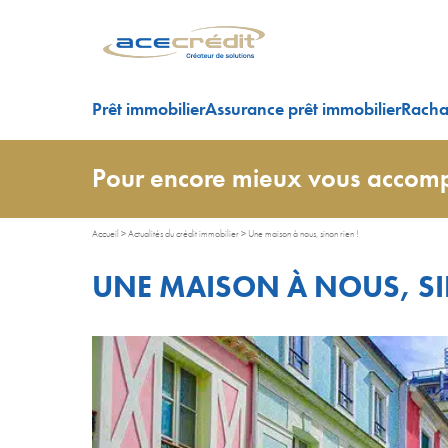
Prêt immobilier
Assurance prêt immobilier
Rachat
Pour encore mieux vous accomp
Accueil
>
Actualités du crédit immobilier
>
Une maison à nous, sinon rien !
UNE MAISON À NOUS, SI