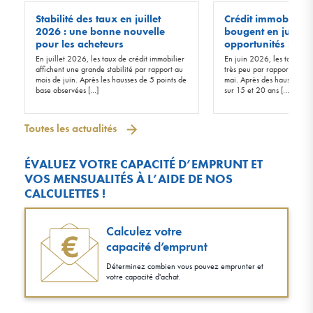
Stabilité des taux en juillet
Crédit immobilier :
2026 : une bonne nouvelle
bougent en juin 20
pour les acheteurs
opportunités !
En juillet 2026, les taux de crédit immobilier
En juin 2026, les taux d’in
affichent une grande stabilité par rapport au
très peu par rapport à ceu
mois de juin. Après les hausses de 5 points de
mai. Après des hausses de 
base observées […]
sur 15 et 20 ans […]
Toutes les actualités
ÉVALUEZ VOTRE CAPACITÉ D’EMPRUNT ET
VOS MENSUALITÉS À L’AIDE DE NOS
CALCULETTES !
Calculez votre
capacité d’emprunt
Déterminez combien vous pouvez emprunter et
votre capacité d'achat.