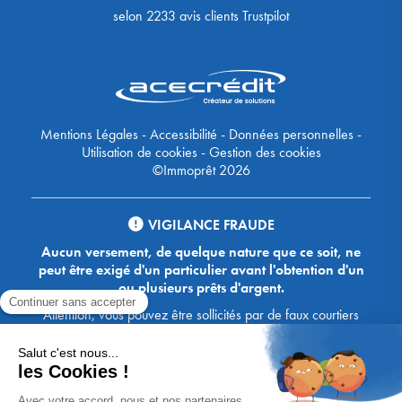
selon
2233
avis clients Trustpilot
Mentions Légales
-
Accessibilité
-
Données personnelles
-
Utilisation de cookies
-
Gestion des cookies
©Immoprêt 2026
VIGILANCE FRAUDE
Aucun versement, de quelque nature que ce soit, ne
peut être exigé d'un particulier avant l'obtention d'un
ou plusieurs prêts d'argent.
Attention, vous pouvez être sollicités par de faux courtiers
Ace Crédit / Immoprêt, qui vous proposent de bénéficier de
crédits, en vous demandant de transmettre des documents,
des fonds, des coordonnées bancaires, etc. Soyez vigilants :
Immoprêt ne demande jamais à ses clients de virer sur ses