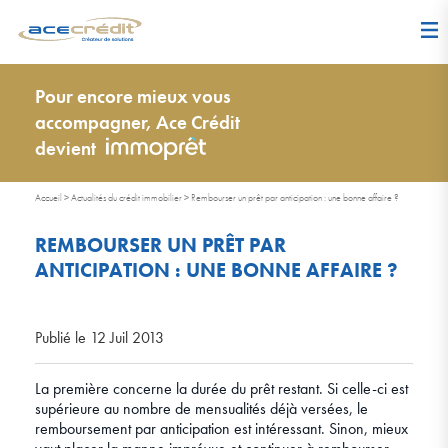
Pour encore mieux vous
accompagner, Ace Crédit
devient
Accueil
>
Actualités du crédit immobilier
>
Rembourser un prêt par anticipation : une bonne affaire ?
REMBOURSER UN PRÊT PAR
ANTICIPATION : UNE BONNE AFFAIRE ?
Publié le 12 Juil 2013
La première concerne la durée du prêt restant. Si celle-ci est
supérieure au nombre de mensualités déjà versées, le
remboursement par anticipation est intéressant. Sinon, mieux