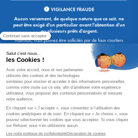
VIGILANCE FRAUDE
Aucun versement, de quelque nature que ce soit, ne
peut être exigé d'un particulier avant l'obtention d'un
ou plusieurs prêts d'argent.
Attention, vous pouvez être sollicités par de faux courtiers
Ace Crédit / Immoprêt, qui vous proposent de bénéficier de
crédits, en vous demandant de transmettre des documents,
des fonds, des coordonnées bancaires, etc. Soyez vigilants :
Immoprêt ne demande jamais à ses clients de virer sur ses
comptes des sommes prêtées par les banques, à l'exception
des honoraires des agences. Les courtiers Ace Crédit /
Immoprêt vous écrivent toujours d'une adresse mail
xxxx@acecredit.fr ou xxxx@immopret.fr.
* Taux fixe national hors assurance, pouvant varier selon votre région et
dossier. Exemple représentatif pour un montant emprunté de 200 000 €.
Taux débiteur fixe de 2.85 % et TAEG fixe (hors frais) de 3.21 % (taux
assurance emprunteur de 0,36%) sur 15 ans. 180 mensualités de
1 426,78 € (dont 60,00 € d'assurance). Coût total du crédit (hors frais) :
56 820,53 €. Montant total dû (hors frais) : 256 820,53 €.