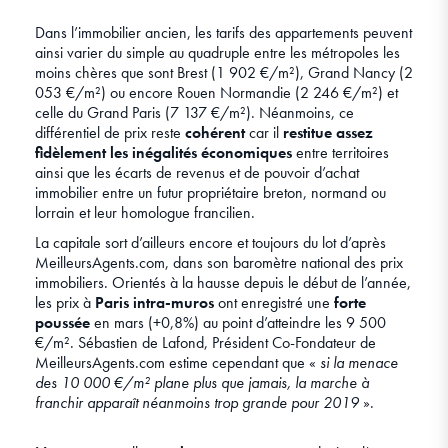
Dans l’immobilier ancien, les tarifs des appartements peuvent
ainsi varier du simple au quadruple entre les métropoles les
moins chères que sont Brest (1 902 €/m²), Grand Nancy (2
053 €/m²) ou encore Rouen Normandie (2 246 €/m²) et
celle du Grand Paris (7 137 €/m²). Néanmoins, ce
différentiel de prix reste
cohérent
car il
restitue assez
fidèlement les inégalités économiques
entre territoires
ainsi que les écarts de revenus et de pouvoir d’achat
immobilier entre un futur propriétaire breton, normand ou
lorrain et leur homologue francilien.
La capitale sort d’ailleurs encore et toujours du lot d’après
MeilleursAgents.com, dans son baromètre national des prix
immobiliers. Orientés à la hausse depuis le début de l’année,
les prix à
Paris intra-muros
ont enregistré une
forte
poussée
en mars (+0,8%) au point d’atteindre les 9 500
€/m². Sébastien de Lafond, Président Co-Fondateur de
MeilleursAgents.com estime cependant que «
si la menace
des 10 000 €/m² plane plus que jamais, la marche à
franchir apparaît néanmoins trop grande pour 2019
».