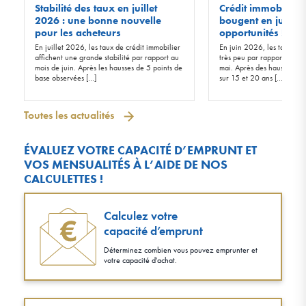
Stabilité des taux en juillet
Crédit immobilier :
2026 : une bonne nouvelle
bougent en juin 20
pour les acheteurs
opportunités !
En juillet 2026, les taux de crédit immobilier
En juin 2026, les taux d’in
affichent une grande stabilité par rapport au
très peu par rapport à ceu
mois de juin. Après les hausses de 5 points de
mai. Après des hausses de 
base observées […]
sur 15 et 20 ans […]
Toutes les actualités
ÉVALUEZ VOTRE CAPACITÉ D’EMPRUNT ET
VOS MENSUALITÉS À L’AIDE DE NOS
CALCULETTES !
Calculez votre
capacité d’emprunt
Déterminez combien vous pouvez emprunter et
votre capacité d'achat.