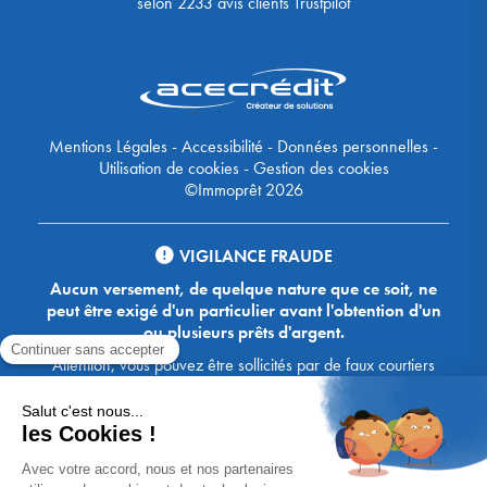
selon
2233
avis clients Trustpilot
Mentions Légales
-
Accessibilité
-
Données personnelles
-
Utilisation de cookies
-
Gestion des cookies
©Immoprêt 2026
VIGILANCE FRAUDE
Aucun versement, de quelque nature que ce soit, ne
peut être exigé d'un particulier avant l'obtention d'un
ou plusieurs prêts d'argent.
Attention, vous pouvez être sollicités par de faux courtiers
Ace Crédit / Immoprêt, qui vous proposent de bénéficier de
crédits, en vous demandant de transmettre des documents,
des fonds, des coordonnées bancaires, etc. Soyez vigilants :
Immoprêt ne demande jamais à ses clients de virer sur ses
comptes des sommes prêtées par les banques, à l'exception