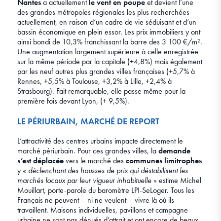
Nantes
a actuellement
le vent en poupe
et devient l’une
des grandes métropoles régionales les plus recherchées
actuellement, en raison d’un cadre de vie séduisant et d’un
bassin économique en plein essor. Les prix immobiliers y ont
ainsi bondi de 10,3% franchissant la barre des 3 100 €/m².
Une augmentation largement supérieure à celle enregistrée
sur la même période par la capitale (+4,8%) mais également
par les neuf autres plus grandes villes françaises (+5,7% à
Rennes, +5,5% à Toulouse, +3,2% à Lille, +2,4% à
Strasbourg). Fait remarquable, elle passe même pour la
première fois devant Lyon, (+ 9,5%).
LE PÉRIURBAIN, MARCHÉ DE REPORT
L’attractivité des centres urbains impacte directement le
marché périurbain. Pour ces grandes villes, la
demande
s’est déplacée
vers le marché des
communes limitrophes
y «
déclenchant des hausses de prix qui déstabilisent les
marchés locaux par leur vigueur inhabituelle
» estime Michel
Mouillart, porte-parole du baromètre LPI-SeLoger. Tous les
Français ne peuvent – ni ne veulent – vivre là où ils
travaillent. Maisons individuelles, pavillons et campagne
urbaine ne sont pas dénués d’attrait et ont encore de beaux