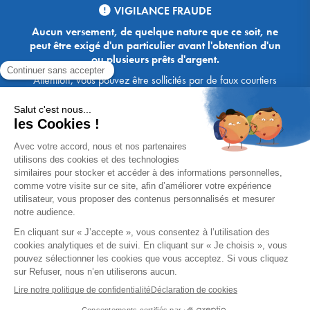
VIGILANCE FRAUDE
Aucun versement, de quelque nature que ce soit, ne
peut être exigé d'un particulier avant l'obtention d'un
ou plusieurs prêts d'argent.
Attention, vous pouvez être sollicités par de faux courtiers
Ace Crédit / Immoprêt, qui vous proposent de bénéficier de
crédits, en vous demandant de transmettre des documents,
des fonds, des coordonnées bancaires, etc. Soyez vigilants :
Immoprêt ne demande jamais à ses clients de virer sur ses
comptes des sommes prêtées par les banques, à l'exception
des honoraires des agences. Les courtiers Ace Crédit /
Immoprêt vous écrivent toujours d'une adresse mail
xxxx@acecredit.fr ou xxxx@immopret.fr.
* Taux fixe national hors assurance, pouvant varier selon votre région et
dossier. Exemple représentatif pour un montant emprunté de 200 000 €.
Taux débiteur fixe de 2.85 % et TAEG fixe (hors frais) de 3.21 % (taux
assurance emprunteur de 0,36%) sur 15 ans. 180 mensualités de
1 426,78 € (dont 60,00 € d'assurance). Coût total du crédit (hors frais) :
56 820,53 €. Montant total dû (hors frais) : 256 820,53 €.