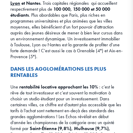
Lyon
et Nantes
. Trois capitales régionales qui accueillent
respectivement plus de
100 000, 150 000 et 50 000
étudiants
. Plus abordables que Paris, plus riches en
programmes universitaires et plus animées que les villes
moyennes, elles bénéficient d’un fort pouvoir d’attraction
auprès des jeunes désireux de mener à bien leur cursus dans
un environnement dynamique. Un investissement immobilier
à Toulouse, Lyon ou Nantes est la garantie de profiter d’une
e
forte demande ! C’est aussi le cas à Grenoble (4
) et Aix-en-
e
Provence (5
).
DANS LES AGGLOMÉRATIONS LES PLUS
RENTABLES
Une
rentabilité locative approchant les 10%
: c’est le
rêve de tout investisseur et c’est souvent la motivation à
choisir un studio étudiant pour un investissement. Dans
certaines villes, ce chiffre est d’autant plus accessible que les
tarifs à l’achat sont nettement en-deçà des standards des
grandes agglomérations ! Les Echos révélait en début
d’année les championnes de la catégorie avec un quinté
formé par
Saint-Étienne (9,8%), Mulhouse (9,7%),