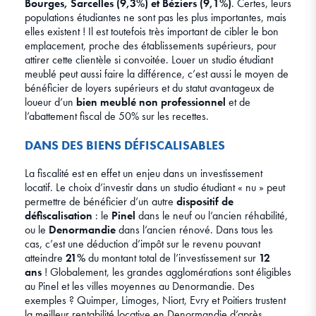
Bourges, Sarcelles (9,3%) et Béziers (9,1%)
. Certes, leurs
populations étudiantes ne sont pas les plus importantes, mais
elles existent ! Il est toutefois très important de cibler le bon
emplacement, proche des établissements supérieurs, pour
attirer cette clientèle si convoitée. Louer un studio étudiant
meublé peut aussi faire la différence, c’est aussi le moyen de
bénéficier de loyers supérieurs et du statut avantageux de
loueur d’un
bien meublé non professionnel
et de
l’abattement fiscal de 50% sur les recettes.
DANS DES BIENS DÉFISCALISABLES
La fiscalité est en effet un enjeu dans un investissement
locatif. Le choix d’investir dans un studio étudiant « nu » peut
permettre de bénéficier d’un autre
dispositif de
défiscalisation
: le
Pinel
dans le neuf ou l’ancien réhabilité,
ou le
Denormandie
dans l’ancien rénové. Dans tous les
cas, c’est une déduction d’impôt sur le revenu pouvant
atteindre
21%
du montant total de l’investissement sur
12
ans
! Globalement, les grandes agglomérations sont éligibles
au Pinel et les villes moyennes au Denormandie. Des
exemples ? Quimper, Limoges, Niort, Evry et Poitiers trustent
la meilleur rentabilité locative en Denormandie d’après