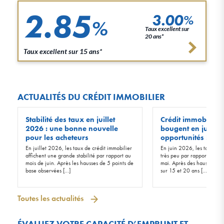
2.85
3.00
%
%
Taux excellent sur
20 ans*
Taux excellent sur 15 ans*
ACTUALITÉS DU CRÉDIT IMMOBILIER
Stabilité des taux en juillet
Crédit immobilier :
2026 : une bonne nouvelle
bougent en juin 20
pour les acheteurs
opportunités !
En juillet 2026, les taux de crédit immobilier
En juin 2026, les taux d’in
affichent une grande stabilité par rapport au
très peu par rapport à ceu
mois de juin. Après les hausses de 5 points de
mai. Après des hausses de 
base observées […]
sur 15 et 20 ans […]
Toutes les actualités
ÉVALUEZ VOTRE CAPACITÉ D’EMPRUNT ET