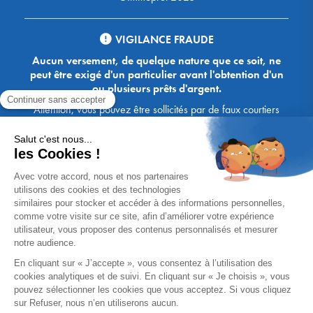
VIGILANCE FRAUDE
Aucun versement, de quelque nature que ce soit, ne
peut être exigé d'un particulier avant l'obtention d'un
ou plusieurs prêts d'argent.
Attention, vous pouvez être sollicités par de faux courtiers
Ace Crédit / Immoprêt, qui vous proposent de bénéficier de
crédits, en vous demandant de transmettre des documents,
des fonds, des coordonnées bancaires, etc. Soyez vigilants :
Immoprêt ne demande jamais à ses clients de virer sur ses
comptes des sommes prêtées par les banques, à l'exception
des honoraires des agences. Les courtiers Ace Crédit /
Immoprêt vous écrivent toujours d'une adresse mail
xxxx@acecredit.fr ou xxxx@immopret.fr.
* Taux fixe national hors assurance, pouvant varier selon votre région et
dossier. Exemple représentatif pour un montant emprunté de 200 000 €.
Taux débiteur fixe de 2.85 % et TAEG fixe (hors frais) de 3.21 % (taux
assurance emprunteur de 0,36%) sur 15 ans. 180 mensualités de
1 426,78 € (dont 60,00 € d'assurance). Coût total du crédit (hors frais) :
56 820,53 €. Montant total dû (hors frais) : 256 820,53 €.