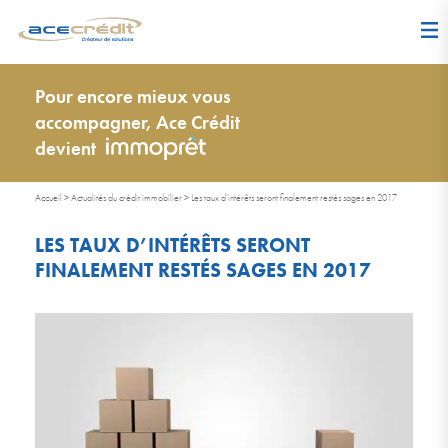
Pour encore mieux vous
accompagner, Ace Crédit
devient
Accueil
>
Actualités du crédit immobilier
>
Les taux d’intérêts seront finalement restés sages en 2017
LES TAUX D’INTÉRÊTS SERONT
FINALEMENT RESTÉS SAGES EN 2017