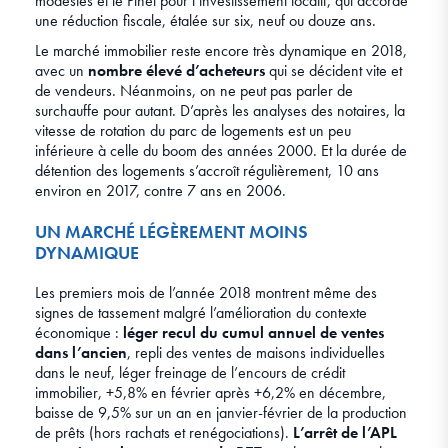
modestes et le Pinel pour l’investissement locatif, qui accorde
une réduction fiscale, étalée sur six, neuf ou douze ans.
Le marché immobilier reste encore très dynamique en 2018,
avec un
nombre élevé d’acheteurs
qui se décident vite et
de vendeurs. Néanmoins, on ne peut pas parler de
surchauffe pour autant. D’après les analyses des notaires, la
vitesse de rotation du parc de logements est un peu
inférieure à celle du boom des années 2000. Et la durée de
détention des logements s’accroît régulièrement, 10 ans
environ en 2017, contre 7 ans en 2006.
UN MARCHÉ LÉGÈREMENT MOINS
DYNAMIQUE
Les premiers mois de l’année 2018 montrent même des
signes de tassement malgré l’amélioration du contexte
économique :
léger recul du cumul annuel de ventes
dans l’ancien
, repli des ventes de maisons individuelles
dans le neuf, léger freinage de l’encours de crédit
immobilier, +5,8% en février après +6,2% en décembre,
baisse de 9,5% sur un an en janvier-février de la production
de prêts (hors rachats et renégociations).
L’arrêt de l’APL