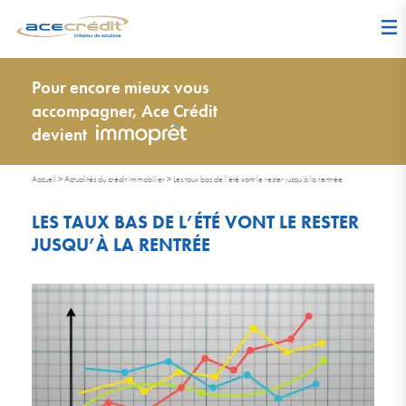
Pour encore mieux vous
accompagner, Ace Crédit
devient
Accueil
>
Actualités du crédit immobilier
>
Les taux bas de l’été vont le rester jusqu’à la rentrée
LES TAUX BAS DE L’ÉTÉ VONT LE RESTER
JUSQU’À LA RENTRÉE