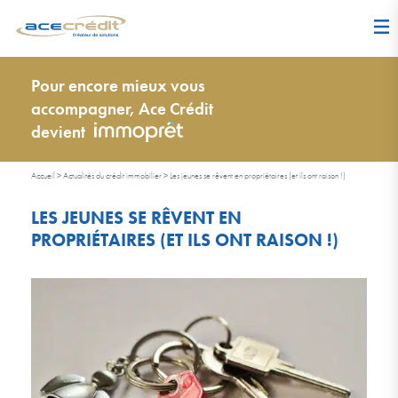
Pour encore mieux vous
accompagner, Ace Crédit
devient
Accueil
>
Actualités du crédit immobilier
>
Les jeunes se rêvent en propriétaires (et ils ont raison !)
LES JEUNES SE RÊVENT EN
PROPRIÉTAIRES (ET ILS ONT RAISON !)