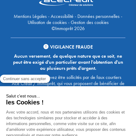
Mentions Légales
-
Accessibilité
-
Données personnelles
-
Utilisation de cookies
-
Gestion des cookies
©Immoprêt 2026
VIGILANCE FRAUDE
Aucun versement, de quelque nature que ce soit, ne
peut être exigé d'un particulier avant l'obtention d'un
ou plusieurs prêts d'argent.
Attention, vous pouvez être sollicités par de faux courtiers
Ace Crédit / Immoprêt, qui vous proposent de bénéficier de
crédits, en vous demandant de transmettre des documents,
des fonds, des coordonnées bancaires, etc. Soyez vigilants :
Immoprêt ne demande jamais à ses clients de virer sur ses
comptes des sommes prêtées par les banques, à l'exception
des honoraires des agences. Les courtiers Ace Crédit /
Immoprêt vous écrivent toujours d'une adresse mail
xxxx@acecredit.fr ou xxxx@immopret.fr.