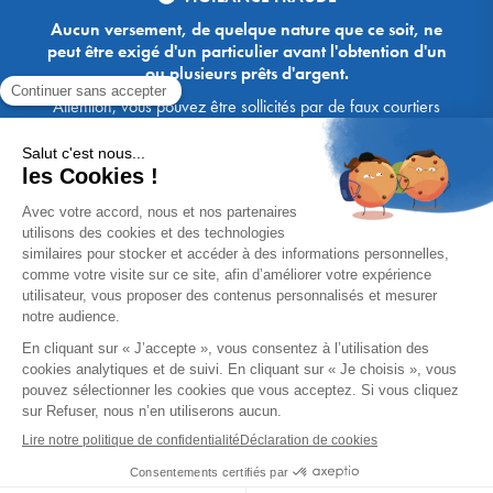
Aucun versement, de quelque nature que ce soit, ne
peut être exigé d'un particulier avant l'obtention d'un
ou plusieurs prêts d'argent.
Attention, vous pouvez être sollicités par de faux courtiers
Ace Crédit / Immoprêt, qui vous proposent de bénéficier de
crédits, en vous demandant de transmettre des documents,
des fonds, des coordonnées bancaires, etc. Soyez vigilants :
Immoprêt ne demande jamais à ses clients de virer sur ses
comptes des sommes prêtées par les banques, à l'exception
des honoraires des agences. Les courtiers Ace Crédit /
Immoprêt vous écrivent toujours d'une adresse mail
xxxx@acecredit.fr ou xxxx@immopret.fr.
* Taux fixe national hors assurance, pouvant varier selon votre région et
dossier. Exemple représentatif pour un montant emprunté de 200 000 €.
Taux débiteur fixe de 2.85 % et TAEG fixe (hors frais) de 3.21 % (taux
assurance emprunteur de 0,36%) sur 15 ans. 180 mensualités de
1 426,78 € (dont 60,00 € d'assurance). Coût total du crédit (hors frais) :
56 820,53 €. Montant total dû (hors frais) : 256 820,53 €.
Un crédit vous engage et doit être remboursé. Vérifiez vos capacités