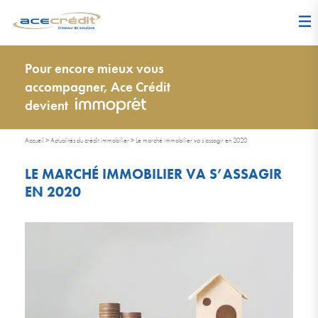
Pour encore mieux vous
accompagner, Ace Crédit
devient
Accueil
>
Actualités du crédit immobilier
>
Le marché immobilier va s’assagir en 2020
LE MARCHÉ IMMOBILIER VA S’ASSAGIR
EN 2020