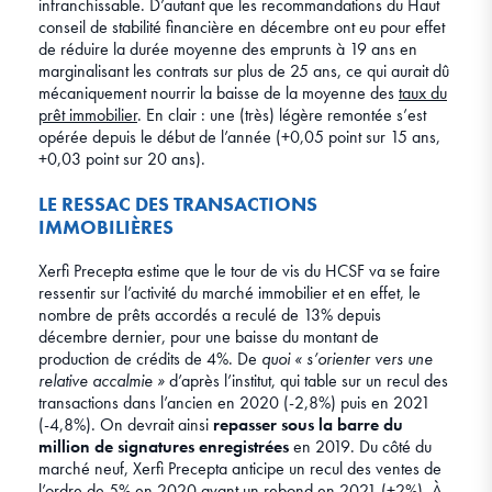
infranchissable. D’autant que les recommandations du Haut
conseil de stabilité financière en décembre ont eu pour effet
de réduire la durée moyenne des emprunts à 19 ans en
marginalisant les contrats sur plus de 25 ans, ce qui aurait dû
mécaniquement nourrir la baisse de la moyenne des
taux du
prêt immobilier
. En clair : une (très) légère remontée s’est
opérée depuis le début de l’année (+0,05 point sur 15 ans,
+0,03 point sur 20 ans).
LE RESSAC DES TRANSACTIONS
IMMOBILIÈRES
Xerfi Precepta estime que le tour de vis du HCSF va se faire
ressentir sur l’activité du marché immobilier et en effet, le
nombre de prêts accordés a reculé de 13% depuis
décembre dernier, pour une baisse du montant de
production de crédits de 4%. De
quoi « s’orienter vers une
relative accalmie »
d’après l’institut, qui table sur un recul des
transactions dans l’ancien en 2020 (-2,8%) puis en 2021
(-4,8%). On devrait ainsi
repasser sous la barre du
million de signatures enregistrées
en 2019. Du côté du
marché neuf, Xerfi Precepta anticipe un recul des ventes de
l’ordre de 5% en 2020 avant un rebond en 2021 (+2%). À