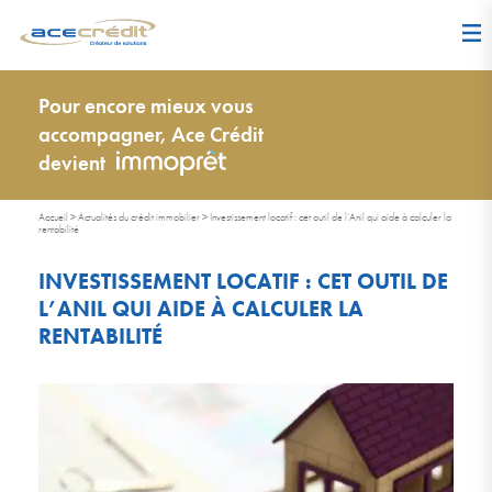
Pour encore mieux vous
accompagner, Ace Crédit
devient
Accueil
>
Actualités du crédit immobilier
>
Investissement locatif : cet outil de l’Anil qui aide à calculer la
rentabilité
INVESTISSEMENT LOCATIF : CET OUTIL DE
L’ANIL QUI AIDE À CALCULER LA
RENTABILITÉ