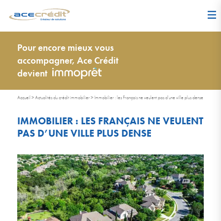
Pour encore mieux vous
accompagner, Ace Crédit
devient
Accueil
>
Actualités du crédit immobilier
>
Immobilier : les Français ne veulent pas d’une ville plus dense
IMMOBILIER : LES FRANÇAIS NE VEULENT
PAS D’UNE VILLE PLUS DENSE