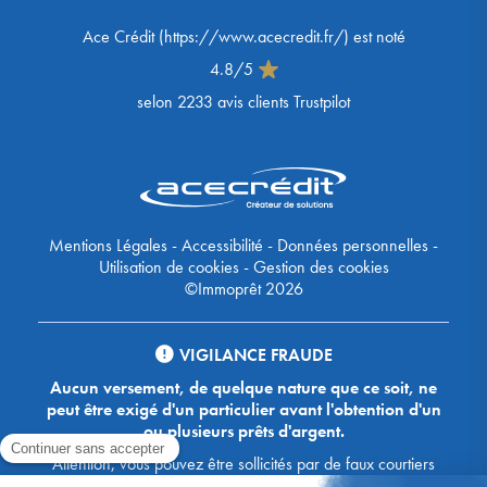
Ace Crédit
(
https://www.acecredit.fr/
) est noté
4.8
/
5
selon
2233
avis clients Trustpilot
Mentions Légales
-
Accessibilité
-
Données personnelles
-
Utilisation de cookies
-
Gestion des cookies
©Immoprêt 2026
VIGILANCE FRAUDE
Aucun versement, de quelque nature que ce soit, ne
peut être exigé d'un particulier avant l'obtention d'un
ou plusieurs prêts d'argent.
Attention, vous pouvez être sollicités par de faux courtiers
Ace Crédit / Immoprêt, qui vous proposent de bénéficier de