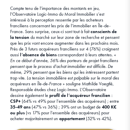
Compte tenu de l’importance des montants en jeu,
l’Observatoire Logic-Immo du Moral Immobilier s’est
intéressé à la perception ressentie par les acheteurs
franciliens concernant les prix de l’immobilier en Île-de-
France. Sans surprise, ceux-ci sont tout à fait
conscients de
la tension
du marché sur leur zone de recherche et pensent
que les prix vont encore augmenter dans les prochains mois.
Près de 3 futurs acquéreurs franciliens sur 4 (76%) craignent
aussi
l’absence de biens
correspondant à leurs attentes. «
En ce début d’année, 56% des porteurs de projet franciliens
pensent que le process d’achat immobilier est difficile. De
même, 29% pensent que les biens qui les intéressent partent
trop vite. La tension immobilière est palpable sur le moral des
acquéreurs en Île-de-France
» souligne Mathilde Voegtlé,
Responsable études chez Logic-Immo. L’Observatoire
dessine également le
profil de l’acquéreur francilien
:
CSP+
(64% vs 49% pour l’ensemble des acquéreurs) ; entre
35-49 ans
(47% vs 36%) ; 39% ont un budget de
400 K€
ou plus
(vs 17% pour l’ensemble des acquéreurs) pour
acheter majoritairement un
appartement
(52% vs 42%).