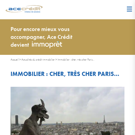
Pour encore mieux vous
accompagner, Ace Crédit
devient
Accueil
>
Actualités du crédit immobilier
>
Immobilier : cher, très cher Paris…
IMMOBILIER : CHER, TRÈS CHER PARIS…