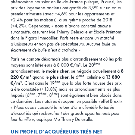
phénomène haussier en Île-de-France puisque, là aussi, les
prix des logements anciens ont gonflé de 3,9% sur un an au
premier trimestre (avec +4,6% pour les appartements et
+2,4% pour les maisons), à un rythme proche de 2018
(+4,2%). Cependant, «
nous n’avons constaté aucune
surchauffe
, assurent Me Thierry Delesalle et Élodie Frémont
dans le Figaro Immobilier.
Paris reste encore un marché
d’utilisateurs et non pas de spéculateurs. Aucune bulle ou
éclatement de bulle n’est à craindre
».
Paris ne compte désormais plus d’arrondissement où les prix
ème
moyens sont inférieurs à 8 000 €/m². Le 20
arrondissement, le
moins cher
, se négocie actuellement à
8
ème
220 €/m²
quand le
plus cher
, le 6
, culmine à
13 880
ème
€/m²
. C’est dans le 19
que la plus forte hausse des prix
a été constatée (+13,8%) mais les arrondissements les plus
ème
ème
ème
huppés (6
, 7
, 8
) sont également bien placés dans
ce domaine. Les notaires évoquent un possible «effet Brexit».
«
Nous avons constaté le retour d’une clientèle fortunée
d’expatriés qui recherchent des grands appartements pour
leur famille
», explique Me Thierry Delesalle.
UN PROFIL D’ACQUÉREURS TRÈS NET