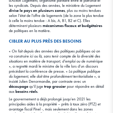
d’Action Logement, organisme paritaire entre le patronat et
les syndicats. Depuis des années, le ministère du Logement
divise le pays en plusieurs zones
, plus ou moins tendues
selon l’état de l’offre de logements (de la zone la plus tendue
à celle la moins tendue : A bis, A, B1, B2 et C). Elles
déterminent plusieurs
mécanismes fiscaux et budgétaires
de politiques en la matière.
CIBLER AU PLUS PRÈS DES BESOINS
«
On fait depuis des années des politiques publiques où on
va construire ici ou là, sans tenir compte de la diversité des
situations en matière de transport, d’emploi ou de numérique
», a regretté mardi le ministre de la ville lors d’un discours
précédant la conférence de presse. «
La politique publique
du logement, elle doit être profondément territorialisée
», a
insisté Julien Denormandie, par contraste avec un
découpage
qu’il juge
trop grossier
pour répondre en détail
aux
besoins réels
.
Le gouvernement a déjà prolongé jusqu’en 2021 les
principales aides à la propriété – prêts à taux zéro (PTZ) et
avantage fiscal Pinel -, mais seulement dans les zones