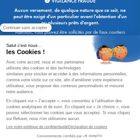
VIGILANCE FRAUDE
Aucun versement, de quelque nature que ce soit, ne
peut être exigé d'un particulier avant l'obtention d'un
ou plusieurs prêts d'argent.
Attention, vous pouvez être sollicités par de faux courtiers
Ace Crédit / Immoprêt, qui vous proposent de bénéficier de
crédits, en vous demandant de transmettre des documents,
des fonds, des coordonnées bancaires, etc. Soyez vigilants :
Immoprêt ne demande jamais à ses clients de virer sur ses
comptes des sommes prêtées par les banques, à l'exception
des honoraires des agences. Les courtiers Ace Crédit /
Immoprêt vous écrivent toujours d'une adresse mail
xxxx@acecredit.fr ou xxxx@immopret.fr.
* Taux fixe national hors assurance, pouvant varier selon votre région et
dossier. Exemple représentatif pour un montant emprunté de 200 000 €.
Taux débiteur fixe de 2.85 % et TAEG fixe (hors frais) de 3.21 % (taux
assurance emprunteur de 0,36%) sur 15 ans. 180 mensualités de
1 426,78 € (dont 60,00 € d'assurance). Coût total du crédit (hors frais) :
56 820,53 €. Montant total dû (hors frais) : 256 820,53 €.
Un crédit vous engage et doit être remboursé. Vérifiez vos capacités