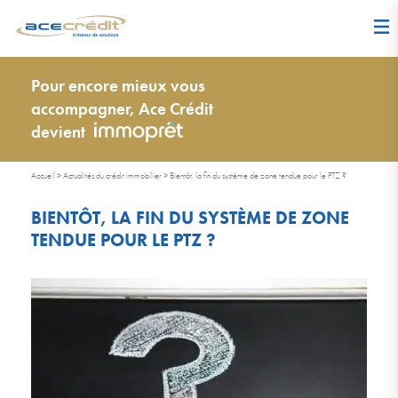
Pour encore mieux vous
accompagner, Ace Crédit
devient
Accueil
>
Actualités du crédit immobilier
>
Bientôt, la fin du système de zone tendue pour le PTZ ?
BIENTÔT, LA FIN DU SYSTÈME DE ZONE
TENDUE POUR LE PTZ ?