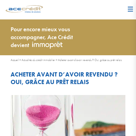
Pour encore mieux vous
accompagner, Ace Crédit
devient
Accueil
>
Actualités du crédit immobilier
>
Acheter avant d’avoir revendu ? Oui, grâce au prêt relais
ACHETER AVANT D’AVOIR REVENDU ?
OUI, GRÂCE AU PRÊT RELAIS