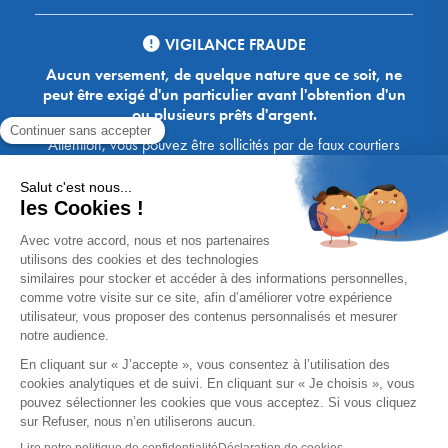
VIGILANCE FRAUDE
Aucun versement, de quelque nature que ce soit, ne
peut être exigé d'un particulier avant l'obtention d'un
ou plusieurs prêts d'argent.
Attention, vous pouvez être sollicités par de faux courtiers
Ace Crédit / Immoprêt, qui vous proposent de bénéficier de
crédits, en vous demandant de transmettre des documents,
des fonds, des coordonnées bancaires, etc. Soyez vigilants :
Immoprêt ne demande jamais à ses clients de virer sur ses
comptes des sommes prêtées par les banques, à l'exception
des honoraires des agences. Les courtiers Ace Crédit /
Immoprêt vous écrivent toujours d'une adresse mail
xxxx@acecredit.fr ou xxxx@immopret.fr.
* Taux fixe national hors assurance, pouvant varier selon votre région et
dossier. Exemple représentatif pour un montant emprunté de 200 000 €.
Taux débiteur fixe de 2.85 % et TAEG fixe (hors frais) de 3.21 % (taux
assurance emprunteur de 0,36%) sur 15 ans. 180 mensualités de
1 426,78 € (dont 60,00 € d'assurance). Coût total du crédit (hors frais) :
56 820,53 €. Montant total dû (hors frais) : 256 820,53 €.