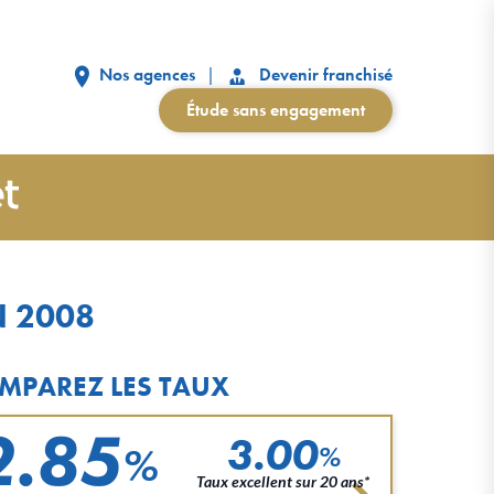
Nos agences
Devenir franchisé
Étude sans engagement
N 2008
MPAREZ LES TAUX
2.85
3.00
%
%
Taux excellent sur 20 ans*