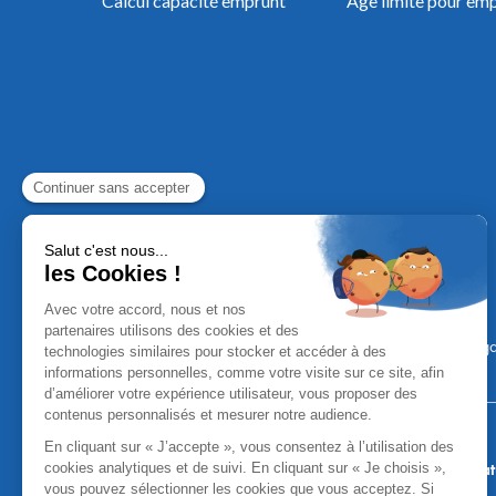
Calcul capacité emprunt
Âge limite pour em
Mentions Léga
Aucun versement, de quelque nature