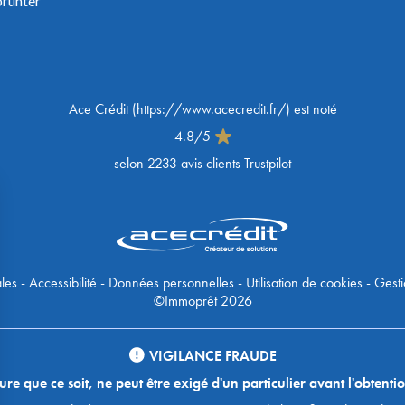
prunter
Ace Crédit
(
https://www.acecredit.fr/
) est noté
4.8
/
5
selon
2233
avis clients Trustpilot
les
-
Accessibilité
-
Données personnelles
-
Utilisation de cookies
-
Gesti
©Immoprêt 2026
VIGILANCE FRAUDE
 que ce soit, ne peut être exigé d'un particulier avant l'obtentio