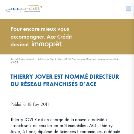
Pour encore mieux vous
accompagner, Ace Crédit
devient
Accueil
>
Actualités du crédit immobilier
>
Thierry JOVER est nommé Directeur du réseau Franchisés
d’ACE
THIERRY JOVER EST NOMMÉ DIRECTEUR
DU RÉSEAU FRANCHISÉS D’ACE
Publié le 18 Fév 2011
Thierry JOVER est en charge de la nouvelle activité «
Franchise » du courtier en prêt immobilier, ACE. Thierry
Jover, 51 ans, diplômé de Sciences Economiques, a débuté