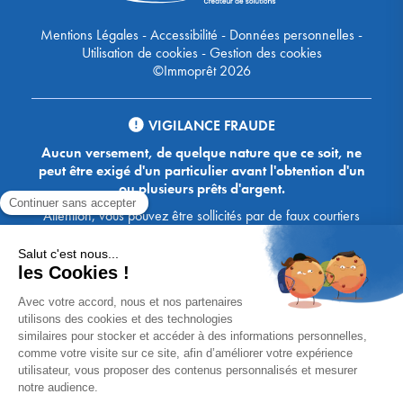
Mentions Légales
-
Accessibilité
-
Données personnelles
-
Utilisation de cookies
-
Gestion des cookies
©Immoprêt 2026
VIGILANCE FRAUDE
Aucun versement, de quelque nature que ce soit, ne
peut être exigé d'un particulier avant l'obtention d'un
ou plusieurs prêts d'argent.
Attention, vous pouvez être sollicités par de faux courtiers
Ace Crédit / Immoprêt, qui vous proposent de bénéficier de
crédits, en vous demandant de transmettre des documents,
des fonds, des coordonnées bancaires, etc. Soyez vigilants :
Immoprêt ne demande jamais à ses clients de virer sur ses
comptes des sommes prêtées par les banques, à l'exception
des honoraires des agences. Les courtiers Ace Crédit /
Immoprêt vous écrivent toujours d'une adresse mail
xxxx@acecredit.fr ou xxxx@immopret.fr.
* Taux fixe national hors assurance, pouvant varier selon votre région et