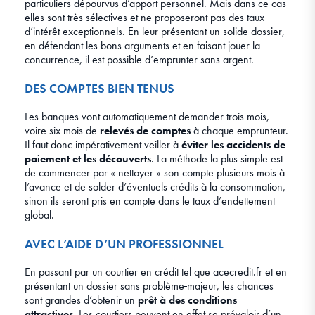
particuliers dépourvus d’apport personnel. Mais dans ce cas
elles sont très sélectives et ne proposeront pas des taux
d’intérêt exceptionnels. En leur présentant un solide dossier,
en défendant les bons arguments et en faisant jouer la
concurrence, il est possible d’emprunter sans argent.
DES COMPTES BIEN TENUS
Les banques vont automatiquement demander trois mois,
voire six mois de
relevés de comptes
à chaque emprunteur.
Il faut donc impérativement veiller à
éviter les accidents de
paiement et les découverts
. La méthode la plus simple est
de commencer par « nettoyer » son compte plusieurs mois à
l’avance et de solder d’éventuels crédits à la consommation,
sinon ils seront pris en compte dans le taux d’endettement
global.
AVEC L’AIDE D’UN PROFESSIONNEL
En passant par un courtier en crédit tel que acecredit.fr et en
présentant un dossier sans problème
majeur, les chances
sont grandes d’obtenir un
prêt à des conditions
attractives
. Les courtiers peuvent en effet se prévaloir d’un