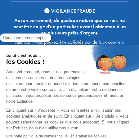
VIGILANCE FRAUDE
Aucun versement, de quelque nature que ce soit, ne
peut être exigé d'un particulier avant l'obtention d'un
ou plusieurs prêts d'argent.
Attention, vous pouvez être sollicités par de faux courtiers
Ace Crédit / Immoprêt, qui vous proposent de bénéficier de
crédits, en vous demandant de transmettre des documents,
des fonds, des coordonnées bancaires, etc. Soyez vigilants :
Immoprêt ne demande jamais à ses clients de virer sur ses
comptes des sommes prêtées par les banques, à l'exception
des honoraires des agences. Les courtiers Ace Crédit /
Immoprêt vous écrivent toujours d'une adresse mail
xxxx@acecredit.fr ou xxxx@immopret.fr.
* Taux fixe national hors assurance, pouvant varier selon votre région et
dossier. Exemple représentatif pour un montant emprunté de 200 000 €.
Taux débiteur fixe de 2.85 % et TAEG fixe (hors frais) de 3.21 % (taux
assurance emprunteur de 0,36%) sur 15 ans. 180 mensualités de
1 426,78 € (dont 60,00 € d'assurance). Coût total du crédit (hors frais) :
56 820,53 €. Montant total dû (hors frais) : 256 820,53 €.