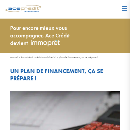
Pour encore mieux vous
accompagner, Ace Crédit
devient
Accueil
>
Actualités du crédit immobilier
>
Un plan de financement, ça se prépare !
UN PLAN DE FINANCEMENT, ÇA SE
PRÉPARE !