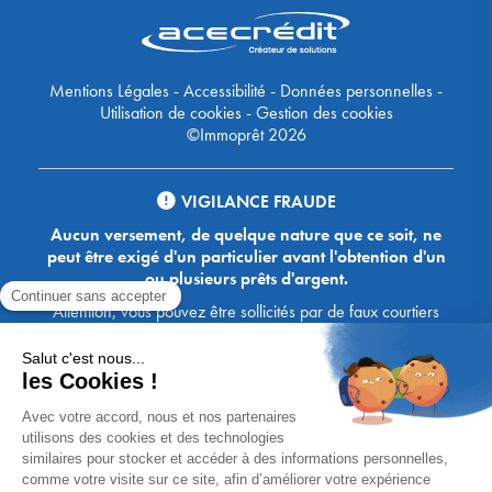
Mentions Légales
-
Accessibilité
-
Données personnelles
-
Utilisation de cookies
-
Gestion des cookies
©Immoprêt 2026
VIGILANCE FRAUDE
Aucun versement, de quelque nature que ce soit, ne
peut être exigé d'un particulier avant l'obtention d'un
ou plusieurs prêts d'argent.
Attention, vous pouvez être sollicités par de faux courtiers
Ace Crédit / Immoprêt, qui vous proposent de bénéficier de
crédits, en vous demandant de transmettre des documents,
des fonds, des coordonnées bancaires, etc. Soyez vigilants :
Immoprêt ne demande jamais à ses clients de virer sur ses
comptes des sommes prêtées par les banques, à l'exception
des honoraires des agences. Les courtiers Ace Crédit /
Immoprêt vous écrivent toujours d'une adresse mail
xxxx@acecredit.fr ou xxxx@immopret.fr.