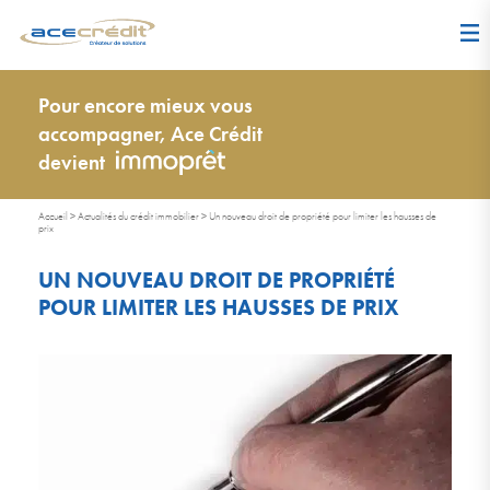
Pour encore mieux vous
accompagner, Ace Crédit
devient
Accueil
>
Actualités du crédit immobilier
>
Un nouveau droit de propriété pour limiter les hausses de
prix
UN NOUVEAU DROIT DE PROPRIÉTÉ
POUR LIMITER LES HAUSSES DE PRIX