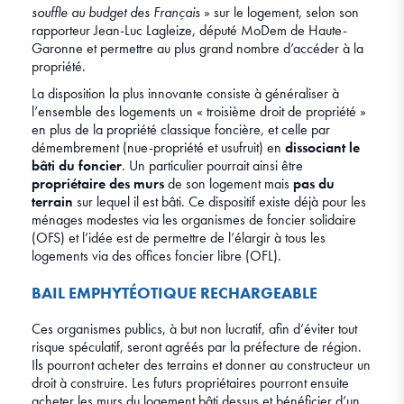
souffle au budget des Français
» sur le logement, selon son
rapporteur Jean-Luc Lagleize, député MoDem de Haute-
Garonne et permettre au plus grand nombre d’accéder à la
propriété.
La disposition la plus innovante consiste à généraliser à
l’ensemble des logements un « troisième droit de propriété »
en plus de la propriété classique foncière, et celle par
démembrement (nue-propriété et usufruit) en
dissociant le
bâti du foncier
. Un particulier pourrait ainsi être
propriétaire des murs
de son logement mais
pas du
terrain
sur lequel il est bâti. Ce dispositif existe déjà pour les
ménages modestes via les organismes de foncier solidaire
(OFS) et l’idée est de permettre de l’élargir à tous les
logements via des offices foncier libre (OFL).
BAIL EMPHYTÉOTIQUE RECHARGEABLE
Ces organismes publics, à but non lucratif, afin d’éviter tout
risque spéculatif, seront agréés par la préfecture de région.
Ils pourront acheter des terrains et donner au constructeur un
droit à construire. Les futurs propriétaires pourront ensuite
acheter les murs du logement bâti dessus et bénéficier d’un