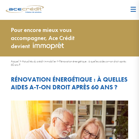
Pour encore mieux vous
accompagner, Ace Crédit
devient
Accueil
>
Actualités du crédit immobilier
>
Rénovation énergétique : à quelles aides a-t-on droit après
60 ans ?
RÉNOVATION ÉNERGÉTIQUE : À QUELLES
AIDES A-T-ON DROIT APRÈS 60 ANS ?