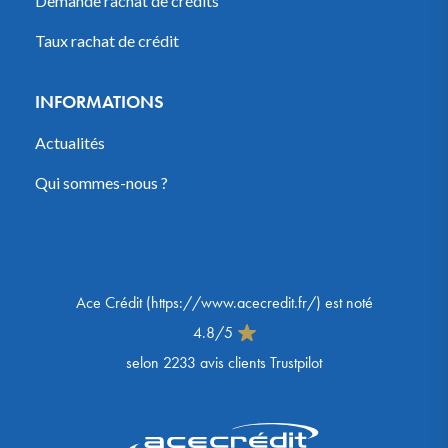
Demande rachat de crédits
Taux rachat de crédit
INFORMATIONS
Actualités
Qui sommes-nous ?
Ace Crédit
(
https://www.acecredit.fr/
) est noté
4.8
/
5
selon
2233
avis clients Trustpilot