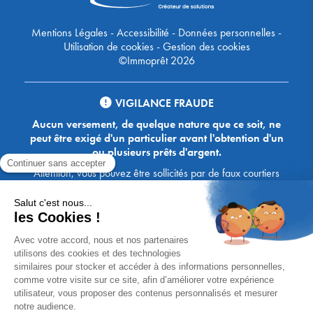
Mentions Légales
-
Accessibilité
-
Données personnelles
-
Utilisation de cookies
-
Gestion des cookies
©Immoprêt 2026
VIGILANCE FRAUDE
Aucun versement, de quelque nature que ce soit, ne
peut être exigé d'un particulier avant l'obtention d'un
ou plusieurs prêts d'argent.
Attention, vous pouvez être sollicités par de faux courtiers
Ace Crédit / Immoprêt, qui vous proposent de bénéficier de
crédits, en vous demandant de transmettre des documents,
des fonds, des coordonnées bancaires, etc. Soyez vigilants :
Immoprêt ne demande jamais à ses clients de virer sur ses
comptes des sommes prêtées par les banques, à l'exception
des honoraires des agences. Les courtiers Ace Crédit /
Immoprêt vous écrivent toujours d'une adresse mail
xxxx@acecredit.fr ou xxxx@immopret.fr.
* Taux fixe national hors assurance, pouvant varier selon votre région et