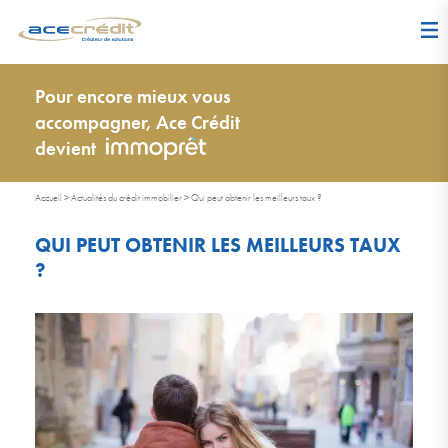
Pour encore mieux vous
accompagner, Ace Crédit
devient
Accueil
>
Actualités du crédit immobilier
>
Qui peut obtenir les meilleurs taux ?
QUI PEUT OBTENIR LES MEILLEURS TAUX
?