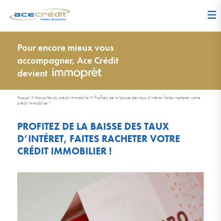
Pour encore mieux vous
accompagner, Ace Crédit
devient
Accueil
>
Actualités du crédit immobilier
>
Profitez de la baisse des taux d’intéret, faites racheter votre
crédit immobilier !
PROFITEZ DE LA BAISSE DES TAUX
D’INTÉRET, FAITES RACHETER VOTRE
CRÉDIT IMMOBILIER !