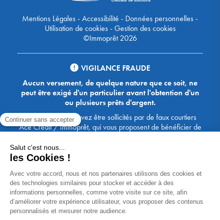
Mentions Légales
-
Accessibilité
-
Données personnelles
-
Utilisation de cookies
-
Gestion des cookies
©Immoprêt 2026
VIGILANCE FRAUDE
Aucun versement, de quelque nature que ce soit, ne
peut être exigé d'un particulier avant l'obtention d'un
ou plusieurs prêts d'argent.
Attention, vous pouvez être sollicités par de faux courtiers
Ace Crédit / Immoprêt, qui vous proposent de bénéficier de
crédits, en vous demandant de transmettre des documents,
des fonds, des coordonnées bancaires, etc. Soyez vigilants :
Immoprêt ne demande jamais à ses clients de virer sur ses
comptes des sommes prêtées par les banques, à l'exception
des honoraires des agences. Les courtiers Ace Crédit /
Immoprêt vous écrivent toujours d'une adresse mail
xxxx@acecredit.fr ou xxxx@immopret.fr.
* Taux fixe national hors assurance, pouvant varier selon votre région et