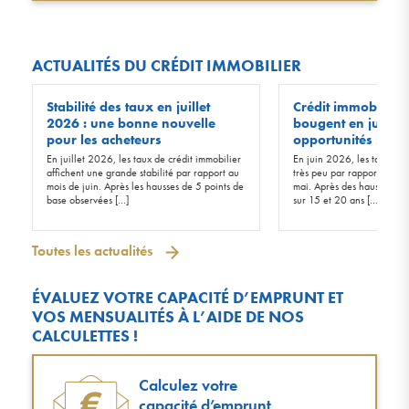
ACTUALITÉS DU CRÉDIT IMMOBILIER
Stabilité des taux en juillet
Crédit immobilier :
2026 : une bonne nouvelle
bougent en juin 20
pour les acheteurs
opportunités !
En juillet 2026, les taux de crédit immobilier
En juin 2026, les taux d’in
affichent une grande stabilité par rapport au
très peu par rapport à ceu
mois de juin. Après les hausses de 5 points de
mai. Après des hausses de 
base observées […]
sur 15 et 20 ans […]
Toutes les actualités
ÉVALUEZ VOTRE CAPACITÉ D’EMPRUNT ET
VOS MENSUALITÉS À L’AIDE DE NOS
CALCULETTES !
Calculez votre
capacité d’emprunt