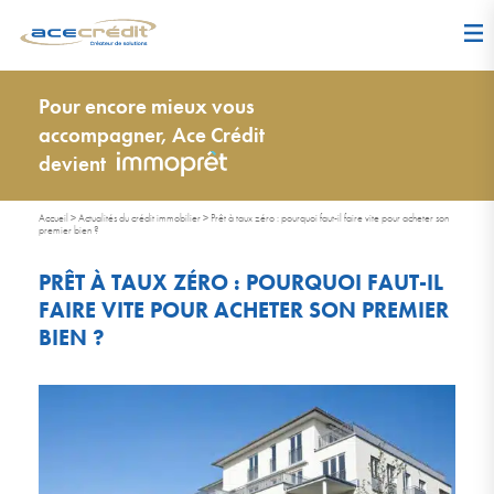
Pour encore mieux vous
accompagner, Ace Crédit
devient
Accueil
>
Actualités du crédit immobilier
>
Prêt à taux zéro : pourquoi faut-il faire vite pour acheter son
premier bien ?
PRÊT À TAUX ZÉRO : POURQUOI FAUT-IL
FAIRE VITE POUR ACHETER SON PREMIER
BIEN ?