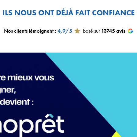
ILS NOUS ONT DÉJÀ FAIT CONFIANCE
Nos clients témoignent
:
4,9/5
basé sur
13745
avis