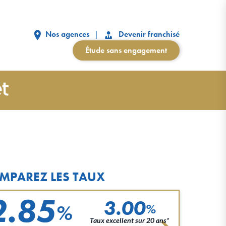
Nos agences
Devenir franchisé
Étude sans engagement
MPAREZ LES TAUX
2.85
3.00
%
%
Taux excellent sur 20 ans*