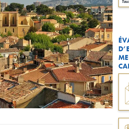
Taux
ÉV
D’
ME
CA