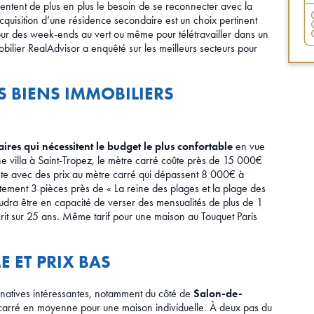
ssentent de plus en plus le besoin de se reconnecter avec la
 l’acquisition d’une résidence secondaire est un choix pertinent
our des week-ends au vert ou même pour télétravailler dans un
lier RealAdvisor a enquêté sur les meilleurs secteurs pour
S BIENS IMMOBILIERS
aires qui nécessitent le budget le plus confortable
en vue
e villa à Saint-Tropez, le mètre carré coûte près de 15 000€
este avec des prix au mètre carré qui dépassent 8 000€ à
ement 3 pièces près de « La reine des plages et la plage des
udra être en capacité de verser des mensualités de plus de 1
it sur 25 ans. Même tarif pour une maison au Touquet Paris
 ET PRIX BAS
ternatives intéressantes, notamment du côté de
Salon-de-
e carré en moyenne pour une maison individuelle. À deux pas du