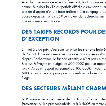
Avec la crise sanitaire et le confinement, les Français re
nature. Si quitter la ville est parfois difficile à envisager,
afin de disposer d’une « base arrière » à la campagne p
cadre dépaysant. Mais où ? Le moteur de recherche immobi
une résidence secondaire.
DES TARIFS RECORDS POUR DE
D’EXCEPTION
En matière de prix, c’est sans surprise
les stations balné
de l’achat d’une résidence secondaire. Si vous rêvez d’un
d’après RealAdvisor. La façade atlantique n’est pas en r
Biarritz. Prévoyez un budget de 500 000€ pour un appart
rois ». Avec un apport personnel de 100 000€, il vous fa
600€ assurance comprise pour un crédit immobilier souscr
Plage.
DES SECTEURS MÊLANT CHARME
La Provence, terre de soleil et de traditions, offre des al
Provence
, où les prix sont inférieurs à 3 500€ du mètr