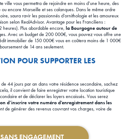
te ville vous permettra de rejoindre en moins d’une heure, des
e ou encore Marseille et ses calanques. Dans le même ordre
oire, saura ravir les passionnés d’ornithologie et les amoureux
son selon RealAdvisor. Avantage pour les Franciliens :
de 2 heures). Plus abordable encore,
la Bourgogne autour de
es. Avec un budget de 200 000€, vous pouvez vous offre une
 crédit immobilier de 150 000€ vous en coûtera moins de 1 000€
mboursement de 14 ans seulement.
ATION POUR SUPPORTER LES
s de 44 jours par an dans votre résidence secondaire, sachez
ela, il convient de faire enregistrer votre location touristique
ondaire et de déclarer les loyers encaissés. Vous serez
ion d’inscrire votre numéro d’enregistrement dans les
nt de générer des revenus couvrant vos charges, voire de
T SANS ENGAGEMENT