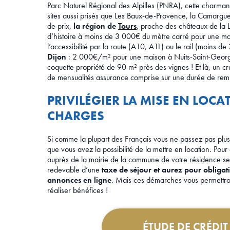
Parc Naturel Régional des Alpilles (PNRA), cette charman
sites aussi prisés que Les Baux-de-Provence, la Camargu
de prix,
la région de
Tours
, proche des châteaux de la L
d’histoire à moins de 3 000€ du mètre carré pour une mai
l’accessibilité par la route (A10, A11) ou le rail (moins 
Dijon
: 2 000€/m² pour une maison à Nuits-Saint-Georg
coquette propriété de 90 m² près des vignes ! Et là, un
de mensualités assurance comprise sur une durée de re
PRIVILÉGIER LA MISE EN LOC
CHARGES
Si comme la plupart des Français vous ne passez pas plu
que vous avez la possibilité de la mettre en location. Pour c
auprès de la mairie de la commune de votre résidence sec
redevable d’une
taxe de séjour et aurez pour obligat
annonces en ligne
. Mais ces démarches vous permettro
réaliser bénéfices !
ÉTUDE DE CRÉDI