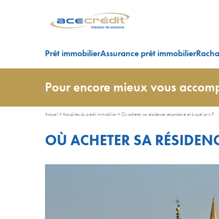
Prêt immobilier
Assurance prêt immobilier
Rachat
Pour encore mieux vous accomp
Accueil
>
Actualités du crédit immobilier
>
Où acheter sa résidence secondaire et à quel prix ?
OÙ ACHETER SA RÉSIDENC