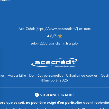
Ace Crédit
(
https://www.acecredit.fr/
) est noté
4.8
/
5
selon
2233
avis clients Trustpilot
les
-
Accessibilité
-
Données personnelles
-
Utilisation de cookies
-
Gesti
©Immoprêt 2026
VIGILANCE FRAUDE
 que ce soit, ne peut être exigé d'un particulier avant l'obtentio