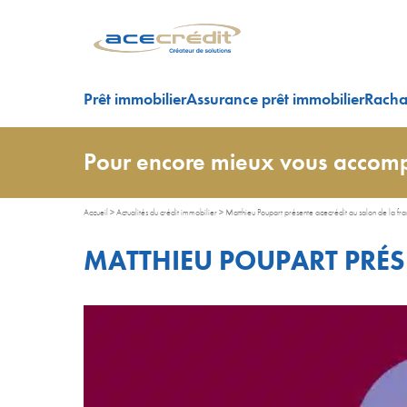
Prêt immobilier
Assurance prêt immobilier
Rachat
Pour encore mieux vous accomp
Accueil
>
Actualités du crédit immobilier
>
Matthieu Poupart présente acecrédit au salon de la fra
MATTHIEU POUPART PRÉS