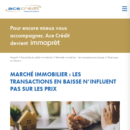
Pour encore mieux vous
accompagner, Ace Crédit
devient
Accueil
>
Actualités du crédit immobilier
>
Marché immobilier : les transactions en baisse n’influent pas
sur les prix
MARCHÉ IMMOBILIER : LES
TRANSACTIONS EN BAISSE N’INFLUENT
PAS SUR LES PRIX