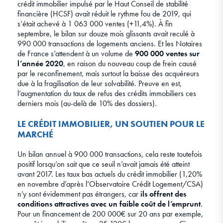
crédit immobilier impulsé par le Haut Conseil de stabilité
financière (HCSF) avait réduit le rythme fou de 2019, qui
s’était achevé à 1 063 000 ventes (+11,4%). À fin
septembre, le bilan sur douze mois glissants avait reculé à
990 000 transactions de logements anciens. Et les Notaires
de France s’attendent à un volume de
900 000 ventes sur
l’année 2020
, en raison du nouveau coup de frein causé
par le reconfinement, mais surtout la baisse des acquéreurs
due à la fragilisation de leur solvabilité. Preuve en est,
l’augmentation du taux de refus des crédits immobiliers ces
derniers mois (au-delà de 10% des dossiers).
LE CRÉDIT IMMOBILIER, UN SOUTIEN POUR LE
MARCHÉ
Un bilan annuel à 900 000 transactions, cela reste toutefois
positif lorsqu’on sait que ce seuil n’avait jamais été atteint
avant 2017. Les taux bas actuels du crédit immobilier (1,20%
en novembre d’après l’Observatoire Crédit Logement/CSA)
n’y sont évidemment pas étrangers, car
ils offrent des
conditions attractives avec un faible coût de l’emprunt
.
Pour un financement de 200 000€ sur 20 ans par exemple,