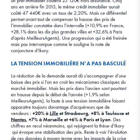
un prêt immobilier coûtera 25 120€ hors assurance. Cinq
ans en arrière fin 2015, le même crédit immobilier aurait
coûté 47 440€ avec un taux de 2,20%. Mais ce différentiel
permet avant tout de compenser la hausse des prix de
l’immobilier constatée dans l’intervalle (+10,9% en France,
+28,1% dans les dix plus grandes villes et +32,6% à Paris
d’après MeilleursAgents). Une progression qui a été freinée
mais pas interrompue comme le souligne la note de
conjoncture d’Ikory.
LA TENSION IMMOBILIÈRE N’A PAS BASCULÉ
La réduction de la demande aurait dû s’accompagner d’une
baisse des prix si l’on en croit les mécanismes classiques du
marché immobilier. Mais les prix dans l’ancien sont pourtant
en hausse depuis le début de l’année (+1,9% selon
MeilleursAgents), la faute à une tension immobilière faisant
apparaître toujours davantage d’acquéreurs que de
vendeurs :
+20% à
Lille
et Strasbourg, +8% à Toulouse et
Nantes
, +7% à Marseille et +6% à Paris et Lyon
. Des
chiffres en recul néanmoins, qui rejoignent la thèse d’Ikory
qui évoque une stabilisation des prix. Reste à voir l’évolution
de ces données à moyen terme avec les impacts de la crise