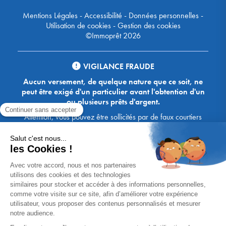
Mentions Légales
-
Accessibilité
-
Données personnelles
-
Utilisation de cookies
-
Gestion des cookies
©Immoprêt 2026
VIGILANCE FRAUDE
Aucun versement, de quelque nature que ce soit, ne
peut être exigé d'un particulier avant l'obtention d'un
ou plusieurs prêts d'argent.
Attention, vous pouvez être sollicités par de faux courtiers
Ace Crédit / Immoprêt, qui vous proposent de bénéficier de
crédits, en vous demandant de transmettre des documents,
des fonds, des coordonnées bancaires, etc. Soyez vigilants :
Immoprêt ne demande jamais à ses clients de virer sur ses
comptes des sommes prêtées par les banques, à l'exception
des honoraires des agences. Les courtiers Ace Crédit /
Immoprêt vous écrivent toujours d'une adresse mail
xxxx@acecredit.fr ou xxxx@immopret.fr.
* Taux fixe national hors assurance, pouvant varier selon votre région et
dossier. Exemple représentatif pour un montant emprunté de 200 000 €.