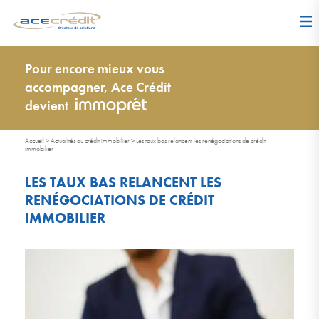
Pour encore mieux vous
accompagner, Ace Crédit
devient
Accueil
>
Actualités du crédit immobilier
>
Les taux bas relancent les renégociations de crédit
immobilier
LES TAUX BAS RELANCENT LES
RENÉGOCIATIONS DE CRÉDIT
IMMOBILIER