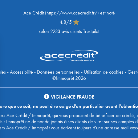
Ace Crédit
(
https://www.acecredit.fr/
) est noté
4.8
/
5
selon
2233
avis clients Trustpilot
les
-
Accessibilité
-
Données personnelles
-
Utilisation de cookies
-
Gesti
©Immoprêt 2026
VIGILANCE FRAUDE
 que ce soit, ne peut être exigé d'un particulier avant l'obtentio
urtiers Ace Crédit / Immoprêt, qui vous proposent de bénéficier de crédit
ts : Immoprêt ne demande jamais à ses clients de virer sur ses comptes 
ers Ace Crédit / Immoprêt vous écrivent toujours d'une adresse mail xxx