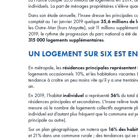
individuels. La part de ménages propriétaires s’élève qu
Dans son étude annuelle, l’Insee dresse les principales 
comptait au 1er janvier 2019 quelque
35,6 millions de 
les Outre-Mer (hors Mayotte), soit 11 millions supplément
2019, le rythme de progression du parc national a été d
315 000 logements supplémentaires
.
UN LOGEMENT SUR SIX EST E
En métropole, les
résidences principales représenten
logements occasionnels 10%, et les habitations vacantes 
tendance à croître un peu moins vite qu’il y a une tren
an.
En 2019, l’habitat
individuel
a représenté
56%
du total 
résidences principales et secondaires. L’Insee relève tou
mesure où le nombre de logements collectifs augmente plu
individuel est d’autant plus fréquent que la commune est p
principale ou autre).
Sur un plan géographique, on notera que
16% des habit
et 21% dans une commune rurale ; des tendances qui se so