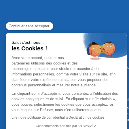
Mentions Léga
Aucun versement, de quelque nature
Attention, vous pouvez être sollicités par de faux co
fonds, des coordonnées bancaires, etc. Soyez vigilan
honoraires des agences. Les courti