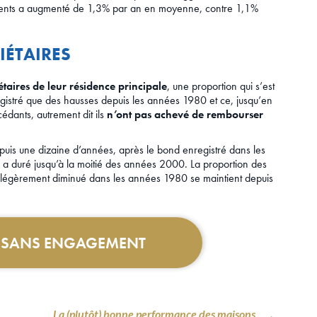
gements a augmenté de 1,3% par an en moyenne, contre 1,1%
IÉTAIRES
aires de leur résidence principale
, une proportion qui s’est
egistré que des hausses depuis les années 1980 et ce, jusqu’en
édants, autrement dit ils
n’ont pas achevé de rembourser
depuis une dizaine d’années, après le bond enregistré dans les
 a duré jusqu’à la moitié des années 2000. La proportion des
t légèrement diminué dans les années 1980 se maintient depuis
T SANS ENGAGEMENT
La (plutôt) bonne performance des maisons