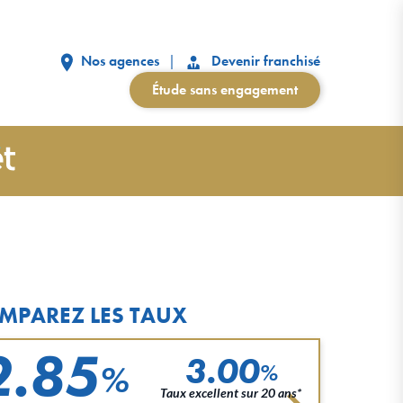
Nos agences
Devenir franchisé
Étude sans engagement
MPAREZ LES TAUX
2.85
3.00
%
%
Taux excellent sur 20 ans*