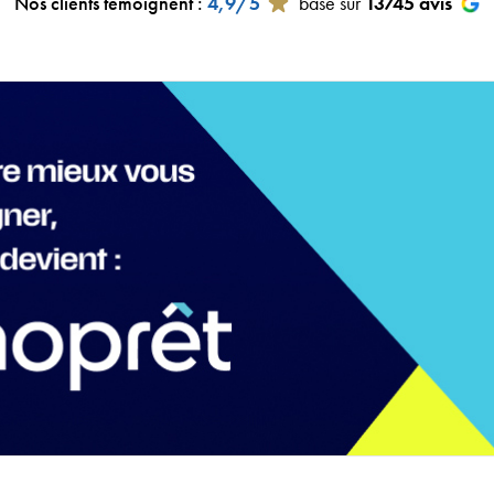
Nos clients témoignent
:
4,9/5
basé sur
13745
avis