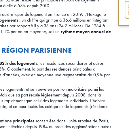
ant à elle à 58% depuis 2010.
caractéristiques du logement en France en 2019. L’Hexagone
logements
; un chiffre qui grimpe à 36,6 millions en intégrant
aires par rapport à il y a 35 ans (24,7 millions). De 1984 à
e 1,1% par an en moyenne, soit un
rythme moyen annuel de
N RÉGION PARISIENNE
t 82% des logements
, les résidences secondaires et autres
8%. Globalement, la part des résidences principales a
taine d’années, avec en moyenne une augmentation de 0,9% par
des logements, et se trouve en position majoritaire parmi les
tefois que sa part recule légèrement depuis 2008, dans la
s rapidement que celui des logements individuels. L’habitat
etite, et ce pour toutes les catégories de logements (résidence
ations principales
sont situées dans l’unité urbaine de
Paris
,
nt infléchies depuis 1984 au profit des agglomérations autres