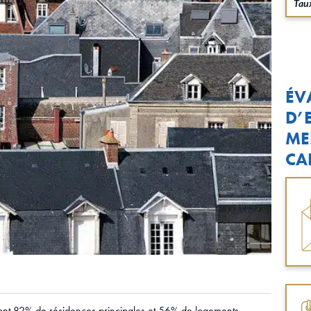
Taux
ÉV
D’
ME
CA
ont 82% de résidences principales et 56% de logements