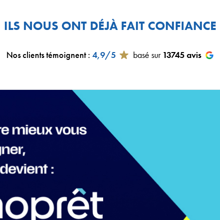
ILS NOUS ONT DÉJÀ FAIT CONFIANCE
Nos clients témoignent
:
4,9/5
basé sur
13745
avis