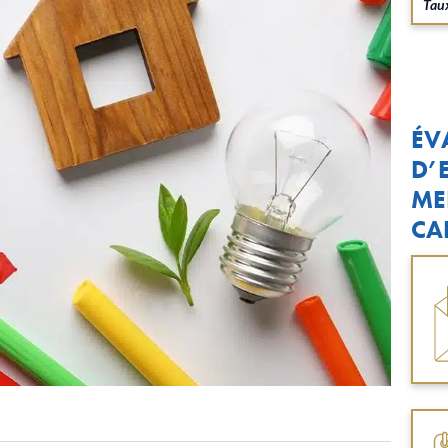
Taux
ÉV
D’
ME
CA