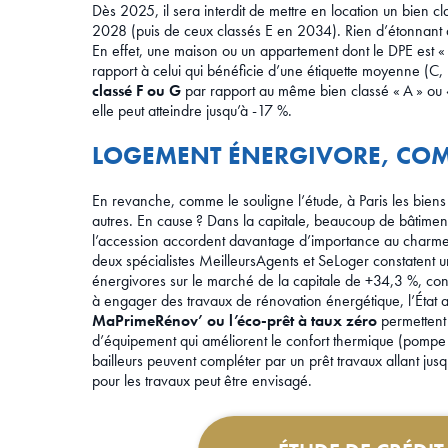
Dès 2025, il sera interdit de mettre en location un bien c
2028 (puis de ceux classés E en 2034). Rien d’étonnant 
En effet, une maison ou un appartement dont le DPE est « 
rapport à celui qui bénéficie d’une étiquette moyenne (C,
classé F ou G
par rapport au même bien classé « A » ou 
elle peut atteindre jusqu’à -17 %.
LOGEMENT ÉNERGIVORE, COM
En revanche, comme le souligne l’étude, à Paris les bien
autres. En cause ? Dans la capitale, beaucoup de bâtiment
l’accession accordent davantage d’importance au charme d
deux spécialistes MeilleursAgents et SeLoger constatent
énergivores sur le marché de la capitale de +34,3 %, con
à engager des travaux de rénovation énergétique, l’État a
MaPrimeRénov’ ou l’éco-prêt à taux zéro
permettent 
d’équipement qui améliorent le confort thermique (pompe à
bailleurs peuvent compléter par un prêt travaux allant j
pour les travaux peut être envisagé.