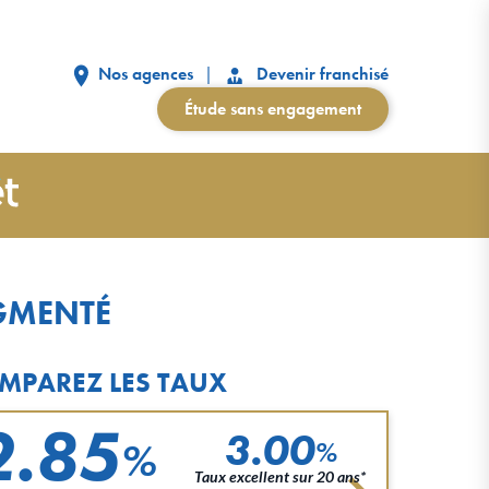
Nos agences
Devenir franchisé
Étude sans engagement
UGMENTÉ
MPAREZ LES TAUX
2.85
3.00
%
%
Taux excellent sur 20 ans*