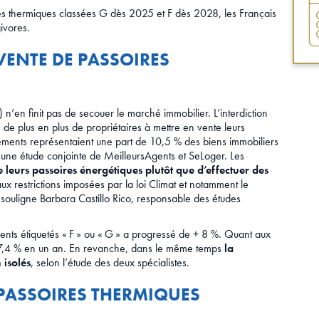
ires thermiques classées G dès 2025 et F dès 2028, les Français
ivores.
VENTE DE PASSOIRES
’en finit pas de secouer le marché immobilier. L’interdiction
de plus en plus de propriétaires à mettre en vente leurs
ements représentaient une part de 10,5 % des biens immobiliers
une étude conjointe de MeilleursAgents et SeLoger. Les
 leurs passoires énergétiques plutôt que d’effectuer des
x restrictions imposées par la loi Climat et notamment le
 souligne Barbara Castillo Rico, responsable des études
ts étiquetés « F » ou « G » a progressé de + 8 %. Quant aux
+7,4 % en un an. En revanche, dans le même temps
la
 isolés
, selon l’étude des deux spécialistes.
PASSOIRES THERMIQUES