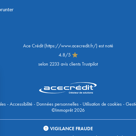
prunter
Ace Crédit
(
https://www.acecredit.fr/
) est noté
4.8
/
5
selon
2233
avis clients Trustpilot
les
-
Accessibilité
-
Données personnelles
-
Utilisation de cookies
-
Gesti
©Immoprêt 2026
VIGILANCE FRAUDE