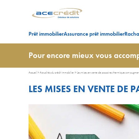
Prêt immobilier
Assurance prêt immobilier
Rachat
Pour encore mieux vous accomp
Accueil
>
Actualités du crédit immobilier
>
Les mises en vente de passoires thermiques ont augme
LES MISES EN VENTE DE