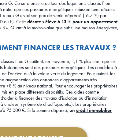
lassé G. Ce sera ensuite au tour des logements classés F en
à noter que ces passoires énergétiques subissent une décote.
F » ou « G » voit son prix de vente déprécié (-6,7 %) par
 D ou E). Cette
décote s’élève à 13 % pour un appartement
« B ». Quant à la moins-value que subit une maison énergivore,
MENT FINANCER LES TRAVAUX ?
s classés F ou G coûtent, en moyenne, 1,1 % plus cher que les
s historiques sont des passoires énergétiques. Les candidats à
e l’ancien qu’à la valeur verte du logement. Pour autant, les
 une augmentation des annonces d’appartements très
tre +8 % au niveau national. Pour encourager les propriétaires
 mis en place différents dispositifs. Ces aides comme
d’aider à financer des travaux d’isolation ou d’installation
 chaleur, système de chauffage, etc.). Les propriétaires
usqu’à 75 000 €. Si la somme dépasse,
un
crédit immobilier