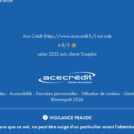
prunter
Ace Crédit
(
https://www.acecredit.fr/
) est noté
4.8
/
5
selon
2233
avis clients Trustpilot
les
-
Accessibilité
-
Données personnelles
-
Utilisation de cookies
-
Gesti
©Immoprêt 2026
VIGILANCE FRAUDE
 que ce soit, ne peut être exigé d'un particulier avant l'obtentio