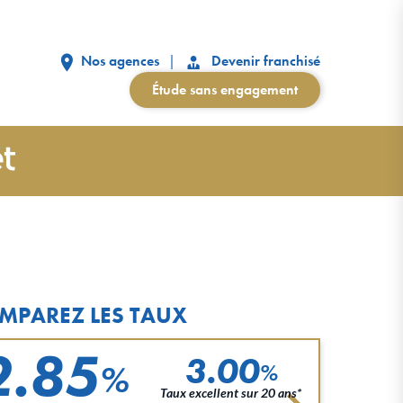
Nos agences
Devenir franchisé
Étude sans engagement
MPAREZ LES TAUX
2.85
3.00
%
%
Taux excellent sur 20 ans*