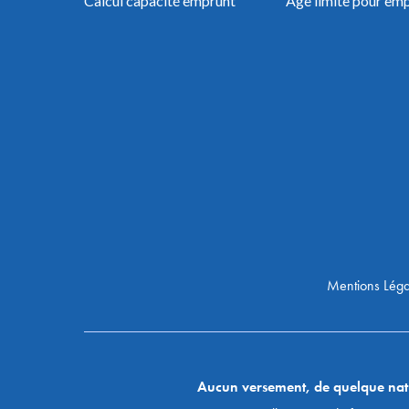
Calcul capacité emprunt
Âge limite pour em
Mentions Léga
Aucun versement, de quelque nature