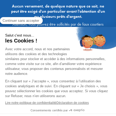
Aucun versement, de quelque nature que ce soit, ne
peut être exigé d'un particulier avant l'obtention d'un
ou plusieurs prêts d'argent.
Attention, vous pouvez être sollicités par de faux courtiers
Ace Crédit / Immoprêt, qui vous proposent de bénéficier de
crédits, en vous demandant de transmettre des documents,
des fonds, des coordonnées bancaires, etc. Soyez vigilants :
Immoprêt ne demande jamais à ses clients de virer sur ses
comptes des sommes prêtées par les banques, à l'exception
des honoraires des agences. Les courtiers Ace Crédit /
Immoprêt vous écrivent toujours d'une adresse mail
xxxx@acecredit.fr ou xxxx@immopret.fr.
* Taux fixe national hors assurance, pouvant varier selon votre région et
dossier. Exemple représentatif pour un montant emprunté de 200 000 €.
Taux débiteur fixe de 2.85 % et TAEG fixe (hors frais) de 3.21 % (taux
assurance emprunteur de 0,36%) sur 15 ans. 180 mensualités de
1 426,78 € (dont 60,00 € d'assurance). Coût total du crédit (hors frais) :
56 820,53 €. Montant total dû (hors frais) : 256 820,53 €.
Un crédit vous engage et doit être remboursé. Vérifiez vos capacités
de remboursement avant de vous engager