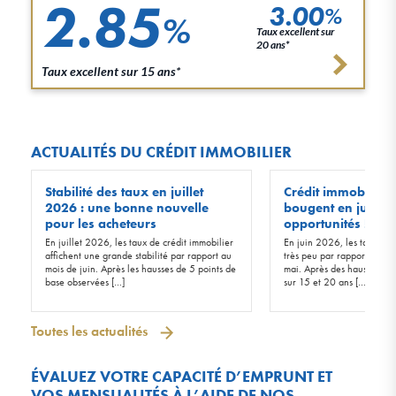
2.85
3.00
%
%
Taux excellent sur
20 ans*
Taux excellent sur 15 ans*
ACTUALITÉS DU CRÉDIT IMMOBILIER
Stabilité des taux en juillet
Crédit immobilier :
2026 : une bonne nouvelle
bougent en juin 20
pour les acheteurs
opportunités !
En juillet 2026, les taux de crédit immobilier
En juin 2026, les taux d’in
affichent une grande stabilité par rapport au
très peu par rapport à ceu
mois de juin. Après les hausses de 5 points de
mai. Après des hausses de 
base observées […]
sur 15 et 20 ans […]
Toutes les actualités
ÉVALUEZ VOTRE CAPACITÉ D’EMPRUNT ET
VOS MENSUALITÉS À L’AIDE DE NOS