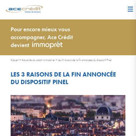
Pour encore mieux vous
accompagner, Ace Crédit
devient
Accueil
>
Actualités du crédit immobilier
>
Les 3 raisons de la fin annoncée du dispositif Pinel
LES 3 RAISONS DE LA FIN ANNONCÉE
DU DISPOSITIF PINEL