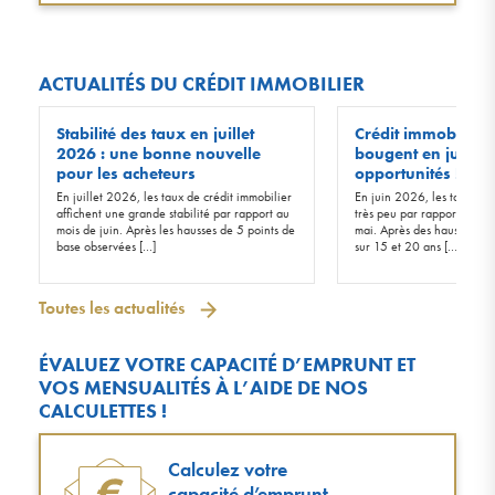
ACTUALITÉS DU CRÉDIT IMMOBILIER
Stabilité des taux en juillet
Crédit immobilier :
2026 : une bonne nouvelle
bougent en juin 20
pour les acheteurs
opportunités !
En juillet 2026, les taux de crédit immobilier
En juin 2026, les taux d’in
affichent une grande stabilité par rapport au
très peu par rapport à ceu
mois de juin. Après les hausses de 5 points de
mai. Après des hausses de 
base observées […]
sur 15 et 20 ans […]
Toutes les actualités
ÉVALUEZ VOTRE CAPACITÉ D’EMPRUNT ET
VOS MENSUALITÉS À L’AIDE DE NOS
CALCULETTES !
Calculez votre
capacité d’emprunt