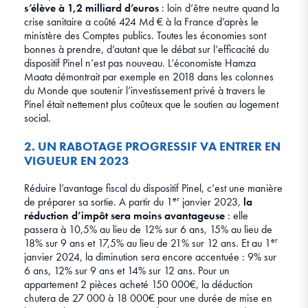
s’élève à 1,2 milliard d’euros
: loin d’être neutre quand la
crise sanitaire a coûté 424 Md € à la France d’après le
ministère des Comptes publics. Toutes les économies sont
bonnes à prendre, d’autant que le débat sur l’efficacité du
dispositif Pinel n’est pas nouveau. L’économiste Hamza
Maata démontrait par exemple en 2018 dans les colonnes
du Monde que soutenir l’investissement privé à travers le
Pinel était nettement plus coûteux que le soutien au logement
social.
2. UN RABOTAGE PROGRESSIF VA ENTRER EN
VIGUEUR EN 2023
Réduire l’avantage fiscal du dispositif Pinel, c’est une manière
er
de préparer sa sortie. A partir du 1
janvier 2023,
la
réduction d’impôt sera moins avantageuse
: elle
passera à 10,5% au lieu de 12% sur 6 ans, 15% au lieu de
er
18% sur 9 ans et 17,5% au lieu de 21% sur 12 ans. Et au 1
janvier 2024, la diminution sera encore accentuée : 9% sur
6 ans, 12% sur 9 ans et 14% sur 12 ans. Pour un
appartement 2 pièces acheté 150 000€, la déduction
chutera de 27 000 à 18 000€ pour une durée de mise en