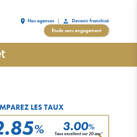
Nos agences
Devenir franchisé
Étude sans engagement
MPAREZ LES TAUX
2.85
3.00
%
%
Taux excellent sur 20 ans*