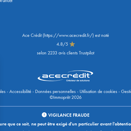
prunter
Ace Crédit
(
https://www.acecredit.fr/
) est noté
4.8
/
5
selon
2233
avis clients Trustpilot
les
-
Accessibilité
-
Données personnelles
-
Utilisation de cookies
-
Gesti
©Immoprêt 2026
VIGILANCE FRAUDE
 que ce soit, ne peut être exigé d'un particulier avant l'obtentio