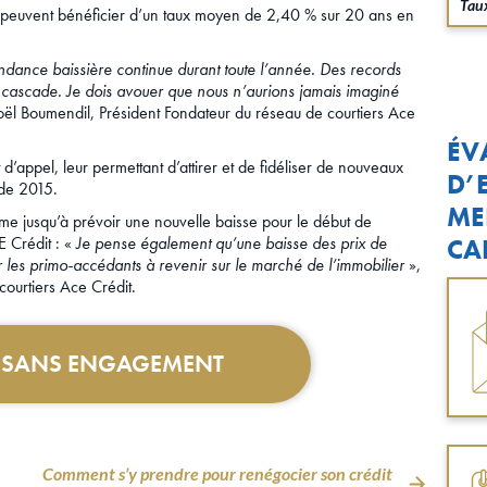
Taux
urs peuvent bénéficier d’un taux moyen de 2,40 % sur 20 ans en
ance baissière continue durant toute l’année. Des records
 en cascade. Je dois avouer que nous n’aurions jamais imaginé
Joël Boumendil, Président Fondateur du réseau de courtiers Ace
ÉV
 d’appel, leur permettant d’attirer et de fidéliser de nouveaux
D’
s de 2015.
ME
e jusqu’à prévoir une nouvelle baisse pour le début de
E Crédit : «
Je pense également qu’une baisse des prix de
CA
ter les primo-accédants à revenir sur le marché de l’immobilier
»,
courtiers Ace Crédit.
T SANS ENGAGEMENT
Comment s’y prendre pour renégocier son crédit