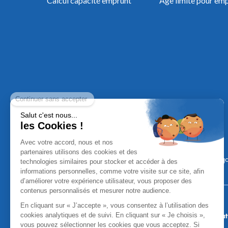
Calcul capacité emprunt
Âge limite pour em
Mentions Léga
Aucun versement, de quelque nature