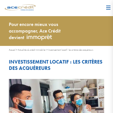
Pour encore mieux vous
accompagner, Ace Crédit
devient
Accueil
>
Actualités du crédit immobilier
>
Investissement locatif : les critères des acquéreurs
INVESTISSEMENT LOCATIF : LES CRITÈRES
DES ACQUÉREURS