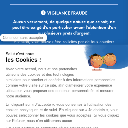
VIGILANCE FRAUDE
Aucun versement, de quelque nature que ce soit, ne
peut être exigé d'un particulier avant l'obtention d'un
ou plusieurs prêts d'argent.
Attention, vous pouvez être sollicités par de faux courtiers
Ace Crédit / Immoprêt, qui vous proposent de bénéficier de
crédits, en vous demandant de transmettre des documents,
des fonds, des coordonnées bancaires, etc. Soyez vigilants :
Immoprêt ne demande jamais à ses clients de virer sur ses
comptes des sommes prêtées par les banques, à l'exception
des honoraires des agences. Les courtiers Ace Crédit /
Immoprêt vous écrivent toujours d'une adresse mail
xxxx@acecredit.fr ou xxxx@immopret.fr.
* Taux fixe national hors assurance, pouvant varier selon votre région et
dossier. Exemple représentatif pour un montant emprunté de 200 000 €.
Taux débiteur fixe de 2.85 % et TAEG fixe (hors frais) de 3.21 % (taux
assurance emprunteur de 0,36%) sur 15 ans. 180 mensualités de
1 426,78 € (dont 60,00 € d'assurance). Coût total du crédit (hors frais) :
56 820,53 €. Montant total dû (hors frais) : 256 820,53 €.