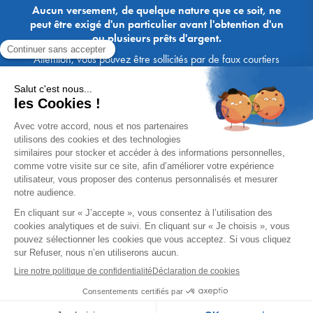
Aucun versement, de quelque nature que ce soit, ne
peut être exigé d'un particulier avant l'obtention d'un
ou plusieurs prêts d'argent.
Attention, vous pouvez être sollicités par de faux courtiers
Ace Crédit / Immoprêt, qui vous proposent de bénéficier de
crédits, en vous demandant de transmettre des documents,
des fonds, des coordonnées bancaires, etc. Soyez vigilants :
Immoprêt ne demande jamais à ses clients de virer sur ses
comptes des sommes prêtées par les banques, à l'exception
des honoraires des agences. Les courtiers Ace Crédit /
Immoprêt vous écrivent toujours d'une adresse mail
xxxx@acecredit.fr ou xxxx@immopret.fr.
* Taux fixe national hors assurance, pouvant varier selon votre région et
dossier. Exemple représentatif pour un montant emprunté de 200 000 €.
Taux débiteur fixe de 2.85 % et TAEG fixe (hors frais) de 3.21 % (taux
assurance emprunteur de 0,36%) sur 15 ans. 180 mensualités de
1 426,78 € (dont 60,00 € d'assurance). Coût total du crédit (hors frais) :
56 820,53 €. Montant total dû (hors frais) : 256 820,53 €.
Un crédit vous engage et doit être remboursé. Vérifiez vos capacités
de remboursement avant de vous engager