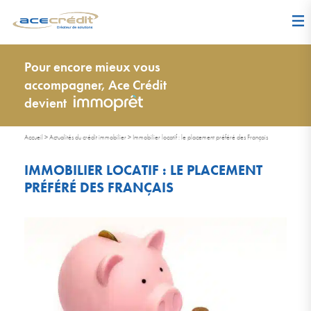
Pour encore mieux vous
accompagner, Ace Crédit
devient
Accueil
>
Actualités du crédit immobilier
>
Immobilier locatif : le placement préféré des Français
IMMOBILIER LOCATIF : LE PLACEMENT
PRÉFÉRÉ DES FRANÇAIS