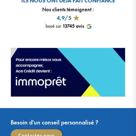
ILS NOUS ONT DÉJÀ FAIT CONFIANCE
Nos clients témoignent
:
4,9/5
basé sur
13745
avis
Besoin d'un conseil personnalisé ?
Contactez-nous