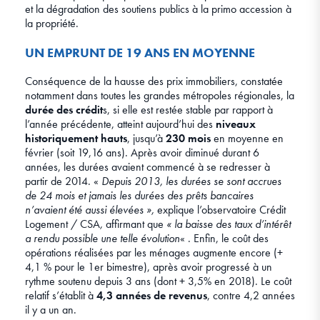
et la dégradation des soutiens publics à la primo accession à
la propriété.
UN EMPRUNT DE 19 ANS EN MOYENNE
Conséquence de la hausse des prix immobiliers, constatée
notamment dans toutes les grandes métropoles régionales, la
durée des crédit
s, si elle est restée stable par rapport à
l’année précédente, atteint aujourd’hui des
niveaux
historiquement hauts
, jusqu’à
230 mois
en moyenne en
février (soit 19,16 ans). Après avoir diminué durant 6
années, les durées avaient commencé à se redresser à
partir de 2014. «
Depuis 2013, les durées se sont accrues
de 24 mois et jamais les durées des prêts bancaires
n’avaient été aussi élevées »,
explique l’observatoire Crédit
Logement / CSA
,
affirmant que
« la baisse des taux d’intérêt
a rendu possible une telle évolution
« . Enfin, le coût des
opérations réalisées par les ménages augmente encore (+
4,1 % pour le 1er bimestre), après avoir progressé à un
rythme soutenu depuis 3 ans (dont + 3,5% en 2018). Le coût
relatif s’établit à
4,3 années de revenus
, contre 4,2 années
il y a un an.