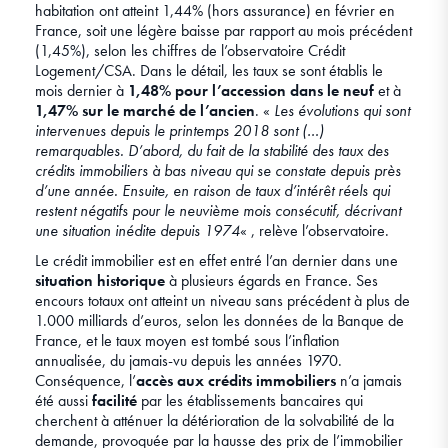
habitation ont atteint 1,44% (hors assurance) en février en
France, soit une légère baisse par rapport au mois précédent
(1,45%), selon les chiffres de l’observatoire Crédit
Logement/CSA. Dans le détail, les taux se sont établis le
mois dernier à
1,48% pour l’accession dans le neuf
et à
1,47% sur le marché de l’ancien
. «
Les évolutions qui sont
intervenues depuis le printemps 2018 sont (…)
remarquables. D’abord, du fait de la stabilité des taux des
crédits immobiliers à bas niveau qui se constate depuis près
d’une année. Ensuite, en raison de taux d’intérêt réels qui
restent négatifs pour le neuvième mois consécutif, décrivant
une situation inédite depuis 1974
« , relève l’observatoire.
Le crédit immobilier est en effet entré l’an dernier dans une
situation historique
à plusieurs égards en France. Ses
encours totaux ont atteint un niveau sans précédent à plus de
1.000 milliards d’euros, selon les données de la Banque de
France, et le taux moyen est tombé sous l’inflation
annualisée, du jamais-vu depuis les années 1970.
Conséquence, l’
accès aux crédits immobiliers
n’a jamais
été aussi
facilité
par les établissements bancaires qui
cherchent à atténuer la détérioration de la solvabilité de la
demande, provoquée par la hausse des prix de l’immobilier