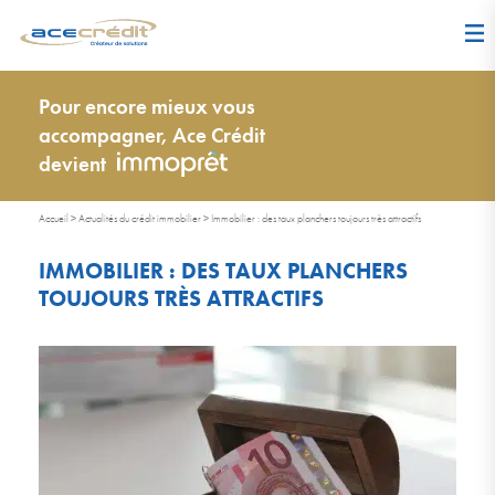
Pour encore mieux vous
accompagner, Ace Crédit
devient
Accueil
>
Actualités du crédit immobilier
>
Immobilier : des taux planchers toujours très attractifs
IMMOBILIER : DES TAUX PLANCHERS
TOUJOURS TRÈS ATTRACTIFS