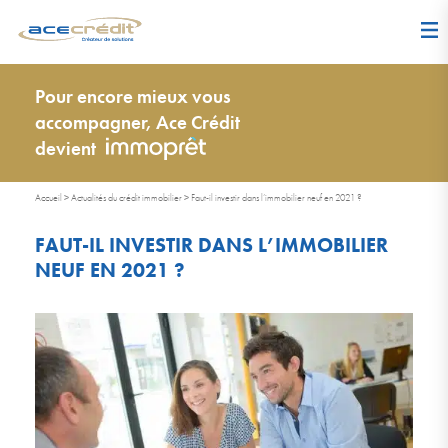
Pour encore mieux vous
accompagner, Ace Crédit
devient
Accueil
>
Actualités du crédit immobilier
>
Faut-il investir dans l’immobilier neuf en 2021 ?
FAUT-IL INVESTIR DANS L’IMMOBILIER
NEUF EN 2021 ?