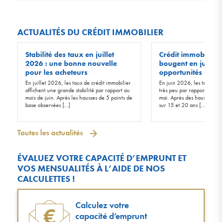
ACTUALITÉS DU CRÉDIT IMMOBILIER
Stabilité des taux en juillet
Crédit immobilier :
2026 : une bonne nouvelle
bougent en juin 20
pour les acheteurs
opportunités !
En juillet 2026, les taux de crédit immobilier
En juin 2026, les taux d’in
affichent une grande stabilité par rapport au
très peu par rapport à ceu
mois de juin. Après les hausses de 5 points de
mai. Après des hausses de 
base observées […]
sur 15 et 20 ans […]
Toutes les actualités
ÉVALUEZ VOTRE CAPACITÉ D’EMPRUNT ET
VOS MENSUALITÉS À L’AIDE DE NOS
CALCULETTES !
Calculez votre
capacité d’emprunt