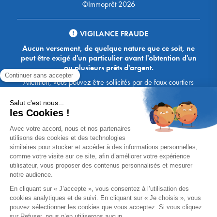
©Immoprêt 2026
VIGILANCE FRAUDE
Aucun versement, de quelque nature que ce soit, ne
peut être exigé d'un particulier avant l'obtention d'un
ou plusieurs prêts d'argent.
Attention, vous pouvez être sollicités par de faux courtiers
Ace Crédit / Immoprêt, qui vous proposent de bénéficier de
crédits, en vous demandant de transmettre des documents,
des fonds, des coordonnées bancaires, etc. Soyez vigilants :
Immoprêt ne demande jamais à ses clients de virer sur ses
comptes des sommes prêtées par les banques, à l'exception
des honoraires des agences. Les courtiers Ace Crédit /
Immoprêt vous écrivent toujours d'une adresse mail
xxxx@acecredit.fr ou xxxx@immopret.fr.
* Taux fixe national hors assurance, pouvant varier selon votre région et
dossier. Exemple représentatif pour un montant emprunté de 200 000 €.
Taux débiteur fixe de 2.85 % et TAEG fixe (hors frais) de 3.21 % (taux
assurance emprunteur de 0,36%) sur 15 ans. 180 mensualités de
1 426,78 € (dont 60,00 € d'assurance). Coût total du crédit (hors frais) :
56 820,53 €. Montant total dû (hors frais) : 256 820,53 €.