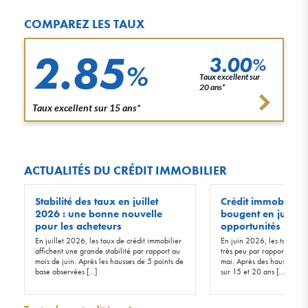
COMPAREZ LES TAUX
2.85
3.00
%
%
Taux excellent sur
20 ans*
Taux excellent sur 15 ans*
ACTUALITÉS DU CRÉDIT IMMOBILIER
Stabilité des taux en juillet
Crédit immobilier :
2026 : une bonne nouvelle
bougent en juin 20
pour les acheteurs
opportunités !
En juillet 2026, les taux de crédit immobilier
En juin 2026, les taux d’in
affichent une grande stabilité par rapport au
très peu par rapport à ceu
mois de juin. Après les hausses de 5 points de
mai. Après des hausses de 
base observées […]
sur 15 et 20 ans […]