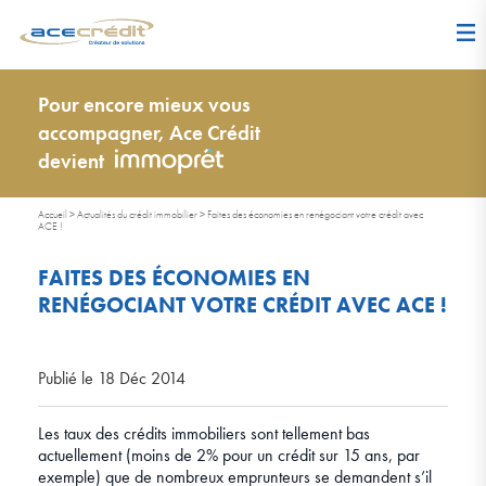
Pour encore mieux vous
accompagner, Ace Crédit
devient
Accueil
>
Actualités du crédit immobilier
>
Faites des économies en renégociant votre crédit avec
ACE !
FAITES DES ÉCONOMIES EN
RENÉGOCIANT VOTRE CRÉDIT AVEC ACE !
Publié le 18 Déc 2014
Les taux des crédits immobiliers sont tellement bas
actuellement (moins de 2% pour un crédit sur 15 ans, par
exemple) que de nombreux emprunteurs se demandent s’il