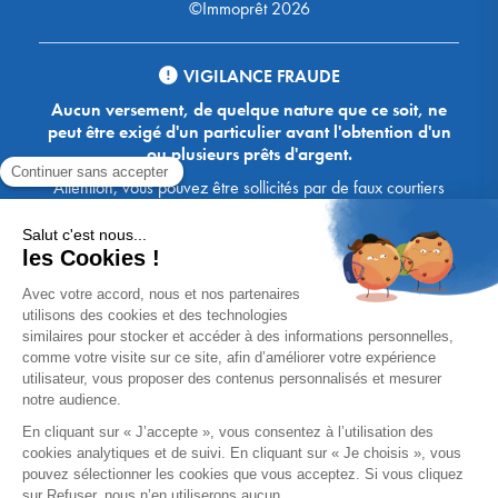
©Immoprêt 2026
VIGILANCE FRAUDE
Aucun versement, de quelque nature que ce soit, ne
peut être exigé d'un particulier avant l'obtention d'un
ou plusieurs prêts d'argent.
Attention, vous pouvez être sollicités par de faux courtiers
Ace Crédit / Immoprêt, qui vous proposent de bénéficier de
crédits, en vous demandant de transmettre des documents,
des fonds, des coordonnées bancaires, etc. Soyez vigilants :
Immoprêt ne demande jamais à ses clients de virer sur ses
comptes des sommes prêtées par les banques, à l'exception
des honoraires des agences. Les courtiers Ace Crédit /
Immoprêt vous écrivent toujours d'une adresse mail
xxxx@acecredit.fr ou xxxx@immopret.fr.
* Taux fixe national hors assurance, pouvant varier selon votre région et
dossier. Exemple représentatif pour un montant emprunté de 200 000 €.
Taux débiteur fixe de 2.85 % et TAEG fixe (hors frais) de 3.21 % (taux
assurance emprunteur de 0,36%) sur 15 ans. 180 mensualités de
1 426,78 € (dont 60,00 € d'assurance). Coût total du crédit (hors frais) :
56 820,53 €. Montant total dû (hors frais) : 256 820,53 €.