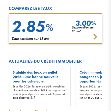
COMPAREZ LES TAUX
2.85
3.00
%
%
Taux excellent sur
20 ans*
Taux excellent sur 15 ans*
ACTUALITÉS DU CRÉDIT IMMOBILIER
Stabilité des taux en juillet
Crédit immobilier :
2026 : une bonne nouvelle
bougent en juin 20
pour les acheteurs
opportunités !
En juillet 2026, les taux de crédit immobilier
En juin 2026, les taux d’in
affichent une grande stabilité par rapport au
très peu par rapport à ceu
mois de juin. Après les hausses de 5 points de
mai. Après des hausses de 
base observées […]
sur 15 et 20 ans […]