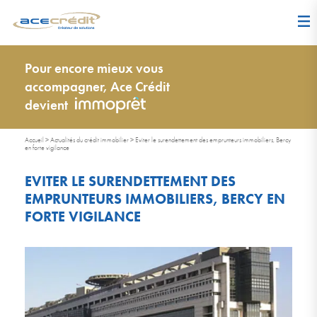
Pour encore mieux vous
accompagner, Ace Crédit
devient
Accueil
>
Actualités du crédit immobilier
>
Eviter le surendettement des emprunteurs immobiliers, Bercy
en forte vigilance
EVITER LE SURENDETTEMENT DES
EMPRUNTEURS IMMOBILIERS, BERCY EN
FORTE VIGILANCE