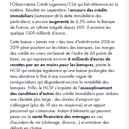
l’Observatoire Crédit Logement/CSA qui fait référence en la
matière. Résultat: en septembre, l’
encours des crédits
immobiliers
(autrement dit la dette immobilière des
particuliers) a encore
augmenté
de 6,5% selon la Banque
de France, un rythme inégalé depuis 2011. Il avoisine les
quelque 1300 milliards d’euros.
Cette baisse « jamais vue » des taux d’intérêt entre 2016 et
2019 pèse pourtant sur les bilans des banques. Les marges
des crédits en cours ont baissé de l’ordre de 60 points de
base, ce qui représente environ
6 milliards d’euros de
recettes par an en moins pour les banques
, pointe le
HCSF qui anticipe également qu’une baisse prolongée des
taux aboutisse in fine à une nouvelle vague de
renégociations qui dégraderait encore la rentabilité des
banques. Enfin, le HCSF s’inquiète de l’
assouplissement
des conditions d’octroi
des crédits immobiliers pour séduire
une clientèle plus large : des durées d’emprunt qui
s’allongent (plus de 19 ans en moyenne) et un apport
personnel qui s’amenuise. Autant d‘éléments qui peuvent
peser sur la
santé financière des ménages
en cas
d’accident de vie (chômage, divorce…) et entraîner des
défauts en chaîne.