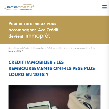
Pour encore mieux vous
accompagner, Ace Crédit
devient
Accueil
>
Actualités du crédit immobilier
>
Crédit immobilier : les remboursements ont-ils pesé plus
lourd en 2018 ?
CRÉDIT IMMOBILIER : LES
REMBOURSEMENTS ONT-ILS PESÉ PLUS
LOURD EN 2018 ?