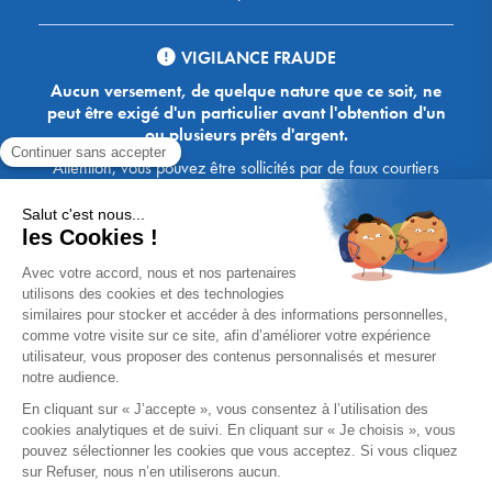
VIGILANCE FRAUDE
Aucun versement, de quelque nature que ce soit, ne
peut être exigé d'un particulier avant l'obtention d'un
ou plusieurs prêts d'argent.
Attention, vous pouvez être sollicités par de faux courtiers
Ace Crédit / Immoprêt, qui vous proposent de bénéficier de
crédits, en vous demandant de transmettre des documents,
des fonds, des coordonnées bancaires, etc. Soyez vigilants :
Immoprêt ne demande jamais à ses clients de virer sur ses
comptes des sommes prêtées par les banques, à l'exception
des honoraires des agences. Les courtiers Ace Crédit /
Immoprêt vous écrivent toujours d'une adresse mail
xxxx@acecredit.fr ou xxxx@immopret.fr.
* Taux fixe national hors assurance, pouvant varier selon votre région et
dossier. Exemple représentatif pour un montant emprunté de 200 000 €.
Taux débiteur fixe de 2.85 % et TAEG fixe (hors frais) de 3.21 % (taux
assurance emprunteur de 0,36%) sur 15 ans. 180 mensualités de
1 426,78 € (dont 60,00 € d'assurance). Coût total du crédit (hors frais) :
56 820,53 €. Montant total dû (hors frais) : 256 820,53 €.