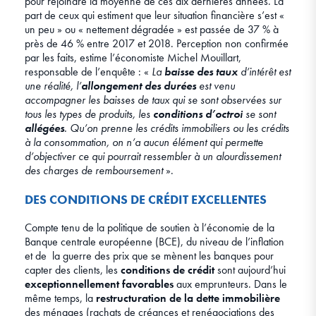
pour rejoindre la moyenne de ces dix dernières années. La
part de ceux qui estiment que leur situation financière s’est «
un peu » ou « nettement dégradée » est passée de 37 % à
près de 46 % entre 2017 et 2018. Perception non confirmée
par les faits, estime l’économiste Michel Mouillart,
responsable de l’enquête : «
La
baisse des taux
d’intérêt est
une réalité, l’
allongement des durées
est venu
accompagner les baisses de taux qui se sont observées sur
tous les types de produits, les
conditions d’octroi
se sont
allégées
. Qu’on prenne les crédits immobiliers ou les crédits
à la consommation, on n’a aucun élément qui permette
d’objectiver ce qui pourrait ressembler à un alourdissement
des charges de remboursement
».
DES CONDITIONS DE CRÉDIT EXCELLENTES
Compte tenu de la politique de soutien à l’économie de la
Banque centrale européenne (BCE), du niveau de l’inflation
et de la guerre des prix que se mènent les banques pour
capter des clients, les
conditions de crédit
sont aujourd’hui
exceptionnellement favorables
aux emprunteurs. Dans le
même temps, la
restructuration de la dette immobilière
des ménages (rachats de créances et renégociations des