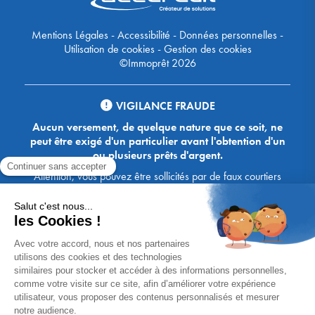
Mentions Légales
-
Accessibilité
-
Données personnelles
-
Utilisation de cookies
-
Gestion des cookies
©Immoprêt 2026
VIGILANCE FRAUDE
Aucun versement, de quelque nature que ce soit, ne
peut être exigé d'un particulier avant l'obtention d'un
ou plusieurs prêts d'argent.
Attention, vous pouvez être sollicités par de faux courtiers
Ace Crédit / Immoprêt, qui vous proposent de bénéficier de
crédits, en vous demandant de transmettre des documents,
des fonds, des coordonnées bancaires, etc. Soyez vigilants :
Immoprêt ne demande jamais à ses clients de virer sur ses
comptes des sommes prêtées par les banques, à l'exception
des honoraires des agences. Les courtiers Ace Crédit /
Immoprêt vous écrivent toujours d'une adresse mail
xxxx@acecredit.fr ou xxxx@immopret.fr.