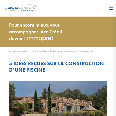
Pour encore mieux vous
accompagner, Ace Crédit
devient
Accueil
>
Actualités du crédit immobilier
>
5 idées reçues sur la construction d’une piscine
5 IDÉES REÇUES SUR LA CONSTRUCTION
D’UNE PISCINE