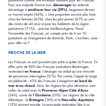
positionne comme une évolution salutaire pour les Français.
Pour une majorité d’entre eux,
déménager
les aiderait
davantage à
améliorer leur vie (59%)
, largement devant
un nouvel emploi (46%). «
Une proportion encore plus forte
chez les femmes (63%), chez les plus jeunes (67% au sein
des moins de 40 ans) et pour les habitants de la région
parisienne (71%)
« , précise MeilleursAgents. Parmi
l’ensemble des Français, on compte près de 6 sur 10
postulants au changement de domicile. Partir, c’est bien, mais
pour aller où ?
PROCHE DE LA MER
Les Français ne sont pourtant pas prêts à quitter la France. En
effet, près de 80% des Français souhaitant déménager,
resteraient
en France
. L’étranger ne séduit qu’une minorité
de personnes interrogées (21%). Par contre, l’appel du large
est plébiscité : 63% des Français s’imaginent
en bord de
mer et au chaud
. Ainsi, les régions les plus attractives sont
celles du soleil avec la
Provence-Alpes-Côte d’Azur
(24%), suivie de
l’Occitanie
(20%). Les régions de la côte
Atlantique : la
Bretagne
(16%) et la
Nouvelle-Aquitaine
(15%) arrivent ensuite. La principale motivation liée à un