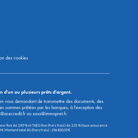
on des cookies
n d'un ou plusieurs prêts d'argent.
s, en vous demandant de transmettre des documents, des
des sommes prêtées par les banques, à l'exception des
x@acecredit.fr ou xxxx@immopret.fr.
ur fixe de 2.85 % et TAEG fixe (hors frais) de 3.21 % (taux assurance
. Montant total dû (hors frais) : 256 820,53 €.