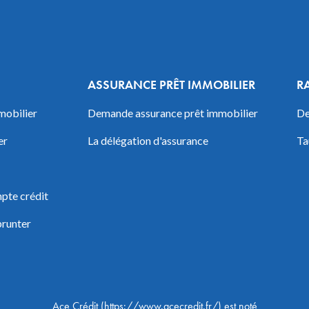
ASSURANCE PRÊT IMMOBILIER
R
mobilier
Demande assurance prêt immobilier
De
er
La délégation d'assurance
Ta
pte crédit
prunter
Ace Crédit
(
https://www.acecredit.fr/
) est noté