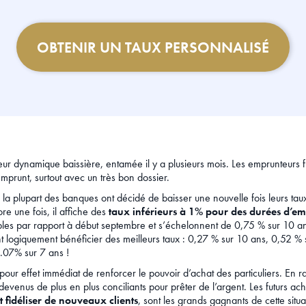
OBTENIR UN TAUX PERSONNALISÉ
 leur dynamique baissière, entamée il y a plusieurs mois. Les emprunteurs
emprunt, surtout avec un très bon dossier.
la plupart des banques ont décidé de baisser une nouvelle fois leurs taux
re une fois, il affiche des
taux inférieurs à 1% pour des durées d’emp
ables par rapport à début septembre et s’échelonnent de 0,75 % sur 10 
ont logiquement bénéficier des meilleurs taux : 0,27 % sur 10 ans, 0,52 
.07% sur 7 ans !
our effet immédiat de renforcer le pouvoir d’achat des particuliers. En r
venus de plus en plus conciliants pour prêter de l’argent. Les futurs ache
t fidéliser de nouveaux clients
, sont les grands gagnants de cette situa