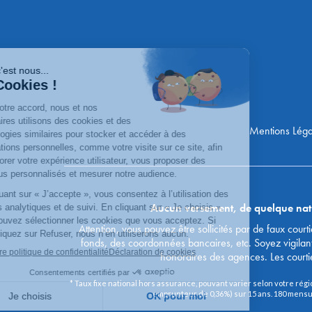
Mentions Léga
Aucun versement, de quelque nature
Attention, vous pouvez être sollicités par de faux co
fonds, des coordonnées bancaires, etc. Soyez vigilan
honoraires des agences. Les courti
* Taux fixe national hors assurance, pouvant varier selon votre régi
emprunteur de 0,36%) sur 15 ans. 180 mensualit