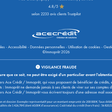
4.8
/
5
selon
2233
avis clients Trustpilot
les
-
Accessibilité
-
Données personnelles
-
Utilisation de cookies
-
Gesti
©Immoprêt 2026
VIGILANCE FRAUDE
 que ce soit, ne peut être exigé d'un particulier avant l'obtentio
urtiers Ace Crédit / Immoprêt, qui vous proposent de bénéficier de crédit
ts : Immoprêt ne demande jamais à ses clients de virer sur ses comptes 
ers Ace Crédit / Immoprêt vous écrivent toujours d'une adresse mail xxx
on et dossier. Exemple représentatif pour un montant emprunté de 200 000 €. Taux débite
és de 1 426,78 € (dont 60,00 € d'assurance). Coût total du crédit (hors frais) : 56 820,53 €