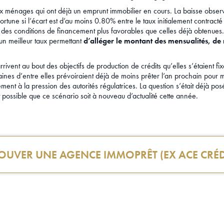
aux ménages qui ont déjà un emprunt immobilier en cours. La baisse obse
rtune si l’écart est d’au moins 0.80% entre le taux initialement contracté 
 des conditions de financement plus favorables que celles déjà obtenues.
n meilleur taux permettant
d’alléger le montant des mensualités, de
rivent au bout des objectifs de production de crédits qu’elles s’étaient f
aines d’entre elles prévoiraient déjà de moins prêter l’an prochain pour 
ent à la pression des autorités régulatrices. La question s’était déjà pos
t possible que ce scénario soit à nouveau d’actualité cette année.
OUVER UNE AGENCE IMMOPRÊT (EX ACE CRÉD