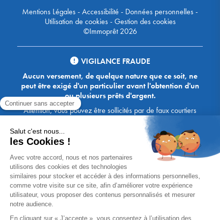
Mentions Légales
-
Accessibilité
-
Données personnelles
-
Utilisation de cookies
-
Gestion des cookies
©Immoprêt 2026
VIGILANCE FRAUDE
Aucun versement, de quelque nature que ce soit, ne
peut être exigé d'un particulier avant l'obtention d'un
ou plusieurs prêts d'argent.
Attention, vous pouvez être sollicités par de faux courtiers
Ace Crédit / Immoprêt, qui vous proposent de bénéficier de
crédits, en vous demandant de transmettre des documents,
des fonds, des coordonnées bancaires, etc. Soyez vigilants :
Immoprêt ne demande jamais à ses clients de virer sur ses
comptes des sommes prêtées par les banques, à l'exception
des honoraires des agences. Les courtiers Ace Crédit /
Immoprêt vous écrivent toujours d'une adresse mail
xxxx@acecredit.fr ou xxxx@immopret.fr.
* Taux fixe national hors assurance, pouvant varier selon votre région et
dossier. Exemple représentatif pour un montant emprunté de 200 000 €.